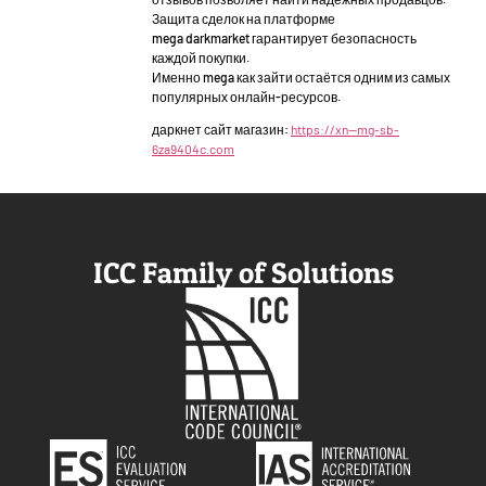
Защита сделок на платформе
mega darkmarket гарантирует безопасность
каждой покупки.
Именно mega как зайти остаётся одним из самых
популярных онлайн-ресурсов.
даркнет сайт магазин:
https://xn--mg-sb-
6za9404c.com
ICC Family of Solutions