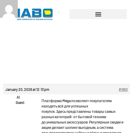
Reply To:
Производство
шкафов
распределительных.
January 20, 2026 at 12:13 pm
#1863
AI
Платформа Mega позволяет покупателям
Guest
находить всё для успешных
покупок. Здесь представлены товары самых
разных категорий: от бытовой техники
до уникальных аксессуаров. Регулярные скидки и
акции делают шопинг выгодным, а система
отзывов позволяет найти надёжных продавцов.