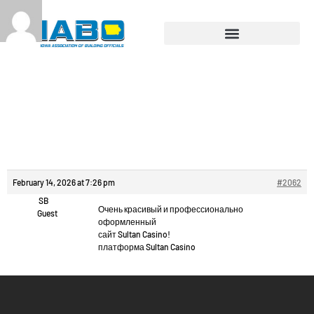
Reply To: Как
выбрать биндер для
переплета: советы.
February 14, 2026 at 7:26 pm
#2062
SB
Очень красивый и профессионально
Guest
оформленный
сайт Sultan Casino!
платформа Sultan Casino