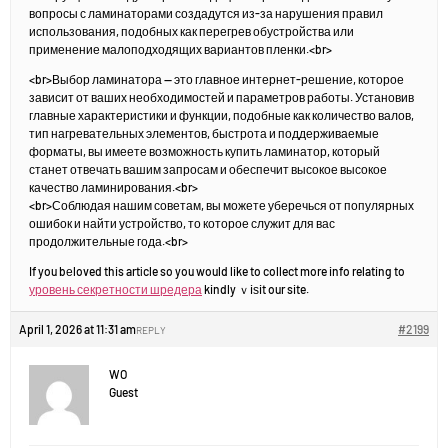
вопросы с ламинаторами создадутся из-за нарушения правил
использования, подобных как перегрев обустройства или
применение малоподходящих вариантов пленки.<br>
<br>Выбор ламинатора — это главное интернет-решение, которое
зависит от ваших необходимостей и параметров работы. Установив
главные характеристики и функции, подобные как количество валов,
тип нагревательных элементов, быстрота и поддерживаемые
форматы, вы имеете возможность купить ламинатор, который
станет отвечать вашим запросам и обеспечит высокое высокое
качество ламинирования.<br>
<br>Соблюдая нашим советам, вы можете уберечься от популярных
ошибок и найти устройство, то которое служит для вас
продолжительные года.<br>
If you bеloved this artіcle so you would like to collect more info relating to
уровень секретности шредера
kindly ｖiѕit our site.
April 1, 2026 at 11:31 am
#2199
REPLY
WO
Guest