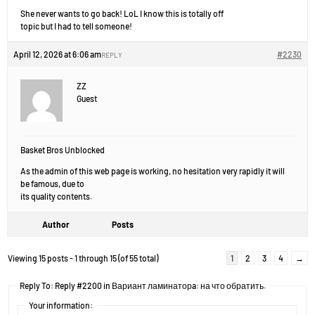
She never wants to go back! LoL I know this is totally off
topic but I had to tell someone!
April 12, 2026 at 6:06 am
#2230
REPLY
ZZ
Guest
Basket Bros Unblocked
As the admin of this web page is working, no hesitation very rapidly it will
be famous, due to
its quality contents.
Author
Posts
Viewing 15 posts - 1 through 15 (of 55 total)
1
2
3
4
→
Reply To: Reply #2200 in Вариант ламинаторa: на что обратить.
Your information: