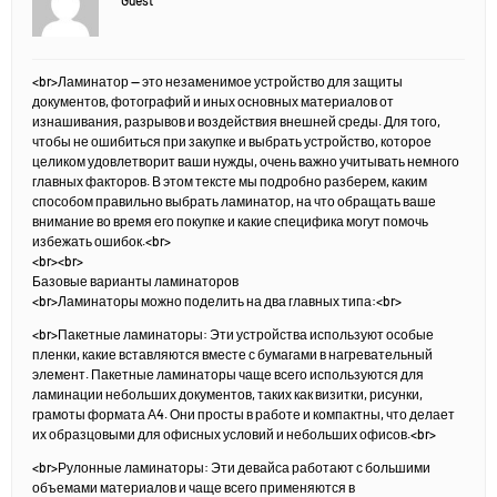
Guest
<br>Ламинатор — это незаменимое устройство для защиты
документов, фотографий и иных основных материалов от
изнашивания, разрывов и воздействия внешней среды. Для того,
чтобы не ошибиться при закупке и выбрать устройство, которое
целиком удовлетворит ваши нужды, очень важно учитывать немного
главных факторов. В этом тексте мы подробно разберем, каким
способом правильно выбрать ламинатор, на что обращать ваше
внимание во время его покупке и какие специфика могут помочь
избежать ошибок.<br>
<br><br>
Базовые варианты ламинаторов
<br>Ламинаторы можно поделить на два главных типа:<br>
<br>Пакетные ламинаторы: Эти устройства используют особые
пленки, какие вставляются вместе с бумагами в нагревательный
элемент. Пакетные ламинаторы чаще всего используются для
ламинации небольших документов, таких как визитки, рисунки,
грамоты формата Α4. Они просты в работе и компактны, что делает
их образцовыми для офисных условий и небольших офисов.<br>
<br>Рулонные ламинаторы: Эти девайса работают с большими
объемами материалов и чаще всего применяются в