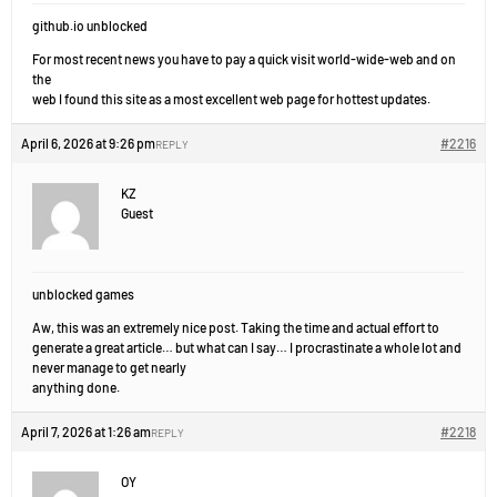
github.io unblocked
For most recent news you have to pay a quick visit world-wide-web and on
the
web I found this site as a most excellent web page for hottest updates.
April 6, 2026 at 9:26 pm
#2216
REPLY
KZ
Guest
unblocked games
Aw, this was an extremely nice post. Taking the time and actual effort to
generate a great article… but what can I say… I procrastinate a whole lot and
never manage to get nearly
anything done.
April 7, 2026 at 1:26 am
#2218
REPLY
OY