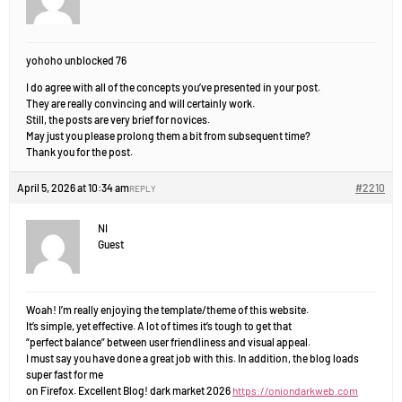
yohoho unblocked 76
I do agree with all of the concepts you’ve presented in your post.
They are really convincing and will certainly work.
Still, the posts are very brief for novices.
May just you please prolong them a bit from subsequent time?
Thank you for the post.
April 5, 2026 at 10:34 am
#2210
REPLY
NI
Guest
Woah! I’m really enjoying the template/theme of this website.
It’s simple, yet effective. A lot of times it’s tough to get that
“perfect balance” between user friendliness and visual appeal.
I must say you have done a great job with this. In addition, the blog loads
super fast for me
on Firefox. Excellent Blog! dark market 2026
https://oniondarkweb.com