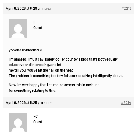
April 6, 2026 at 6:29 am
#2213
REPLY
II
Guest
yohoho unblocked 76
I’m amazed, I must say. Rarely do I encounter a blog that’s both equally
educative and interesting, and let
me tell you, you’ve hit the nail on the head.
The problem is something too few folks are speaking intelligently about.
Now i’m very happy that I stumbled across this in my hunt
for something relating to this.
April 6, 2026 at 5:25 pm
#2214
REPLY
KC
Guest