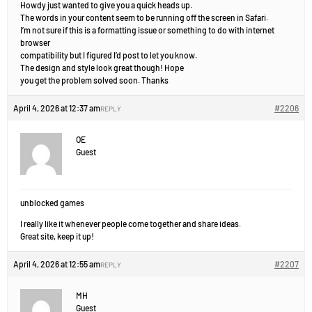
Howdy just wanted to give you a quick heads up.
The words in your content seem to be running off the screen in Safari.
I’m not sure if this is a formatting issue or something to do with internet
browser
compatibility but I figured I’d post to let you know.
The design and style look great though! Hope
you get the problem solved soon. Thanks
April 4, 2026 at 12:37 am
#2206
REPLY
OE
Guest
unblocked games
I really like it whenever people come together and share ideas.
Great site, keep it up!
April 4, 2026 at 12:55 am
#2207
REPLY
MH
Guest