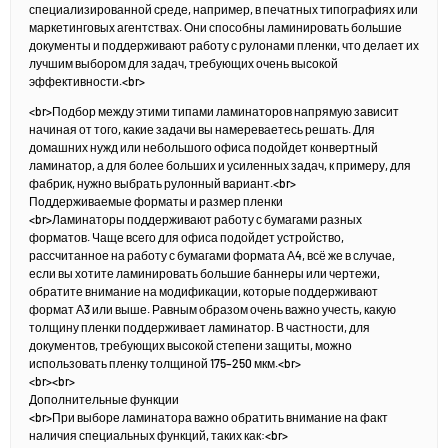
специализированной среде, например, в печатных типографиях или
маркетинговых агентствах. Они способны ламинировать большие
документы и поддерживают работу с рулонами пленки, что делает их
лучшим выбором для задач, требующих очень высокой
эффективности.<br>
<br>Подбор между этими типами ламинаторов напрямую зависит
начиная от того, какие задачи вы намереваетесь решать. Для
домашних нужд или небольшого офиса подойдет конвертный
ламинатор, а для более больших и усиленных задач, к примеру, для
фабрик, нужно выбрать рулонный вариант.<br>
Поддерживаемые форматы и размер пленки
<br>Ламинаторы поддерживают работу с бумагами разных
форматов. Чаще всего для офиса подойдет устройство,
рассчитанное на работу с бумагами формата А4, всё же в случае,
если вы хотите ламинировать большие баннеры или чертежи,
обратите внимание на модификации, которые поддерживают
формат А3 или выше. Равным образом очень важно учесть, какую
толщину пленки поддерживает ламинатор. В частности, для
документов, требующих высокой степени защиты, можно
использовать пленку толщиной 175–250 мкм.<br>
<br><br>
Дополнительные функции
<br>При выборе ламинатора важно обратить внимание на факт
наличия специальных функций, таких как:<br>