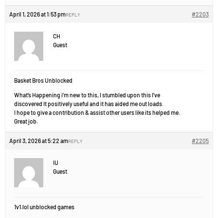
April 1, 2026 at 1:53 pm
#2203
REPLY
CH
Guest
Basket Bros Unblocked
What’s Happening i’m new to this, I stumbled upon this I’ve
discovered It positively useful and it has aided me out loads.
I hope to give a contribution & assist other users like its helped me.
Great job.
April 3, 2026 at 5:22 am
#2205
REPLY
IU
Guest
1v1.lol unblocked games