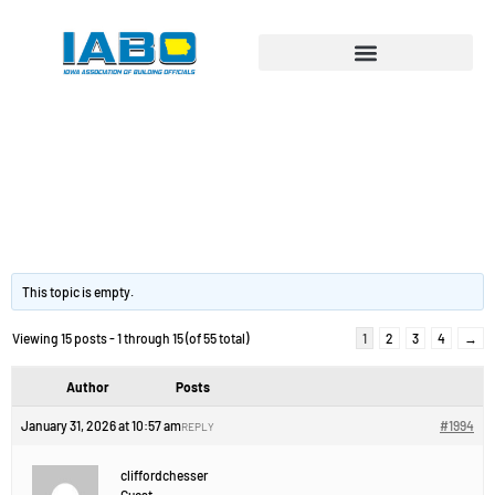
Вариант
ламинаторa: на что
обратить.
This topic is empty.
Viewing 15 posts - 1 through 15 (of 55 total)
1
2
3
4
→
Author
Posts
January 31, 2026 at 10:57 am
#1994
REPLY
cliffordchesser