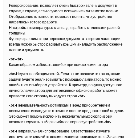
Реверсирование: позволяет очень быстро извлечь документ в
случае, в случае, если случился искажение или замятие пленки.
Отображение готовности: помогает понять, что устройство
нагрелось и готово к работе.
Настройка температуры: главна для работы с пленками разной
толщины.
Функция разжима: при перекосе документа во время ламинации
всегда можно быстро раскрыть крышку и наладить расположение
пленки и документа.
<br><br>
Каким образом избежать ошибок при поиске ламинатора
<br>Неучет необходимостей. Если вы не назначите точно, какие
задачи будете реализовывать с помощью ламинатора, то можно
ошибиться с выбором устройства. К примеру, покупка доступного
личного ламинатора для интенсивной офисной работы может
привести к его скорому выходу из строя.<br>
<br>Невнимательность к откликам. Перед приобретением
несомненно исследуете отклики и оценки предпочтенной модели.
Это сможет помочь исключить нежелательных сюрпризов и
позволит сделать выбор наиболее верное устройство.<br>
<br>Неправильная использование. Ответственно изучите
инструкцию и следуйте рекомендациям производителя. Зачастую