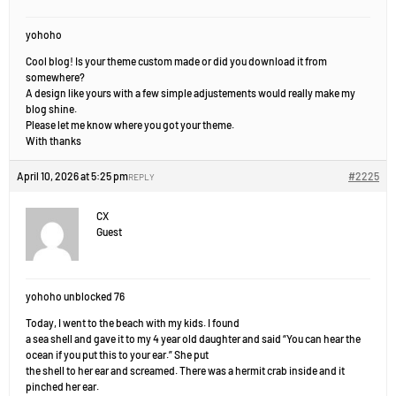
yohoho
Cool blog! Is your theme custom made or did you download it from
somewhere?
A design like yours with a few simple adjustements would really make my
blog shine.
Please let me know where you got your theme.
With thanks
April 10, 2026 at 5:25 pm
#2225
REPLY
CX
Guest
yohoho unblocked 76
Today, I went to the beach with my kids. I found
a sea shell and gave it to my 4 year old daughter and said “You can hear the
ocean if you put this to your ear.” She put
the shell to her ear and screamed. There was a hermit crab inside and it
pinched her ear.