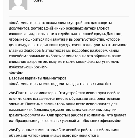
Guest
<br>Ламинатор — это незаменимое устройство для защиты
документов, фотографий и иных основных материалов от
изнашивания, разрывов и воздействия внешней среды. Для того,
чтобы не ошибиться при закупке и выбрать устройство, которое
целиком удовлетворит ваши нужды, очень важно учитывать немного
главных факторов. В этом тексте мы подробно разберем, каким
способом правильно выбрать ламинатор, на что обращать ваше
внимание во время его покупке и какие специфика могут помочь
избежать ошибок.<br>
<br><br>
Базовые варианты ламинаторов
<br>Ламинаторы можно поделить на два главных типа:<br>
<br>Пакетные ламинаторы: Эти устройства используют особые
пленки, какие вставляются вместе с бумагами в нагревательный
элемент. Пакетные ламинаторы чаще всего используются для
ламинации небольших документов, таких как визитки, рисунки,
грамоты формата Α4. Они просты в работе и компактны, что делает
их образцовыми для офисных условий и небольших офисов.<br>
<br>Рулонные ламинаторы: Эти девайса работают с большими
объемами материалов и чаще всего применяются в