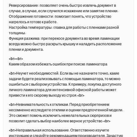
Реверсирование: позволяет очень быстро извлечь документ в
случае, в случае, если случился искажение или замятие пленки.
Отображение готовности: помогает понять, что устройство
нагрелось и готово к работе.
Настройка температуры: главна для работы с пленками разной
толщины.
Функция разжима: при перекосе документа во время ламинации
всегда можно быстро раскрыть крышку и наладить расположение
пленки и документа.
<br><br>
Каким образом избежать ошибок при поиске ламинатора
<br>Неучет необходимостей. Если вы не назначите точно, какие
задачи будете реализовывать с помощью ламинатора, то можно
ошибиться с выбором устройства. К примеру, покупка доступного
личного ламинатора для интенсивной офисной работы может
привести к его скорому выходу из строя.<br>
<br>Невнимательность к откликам. Перед приобретением
несомненно исследуете отклики и оценки предпочтенной модели.
Это сможет помочь исключить нежелательных сюрпризов и
позволит сделать выбор наиболее верное устройство.<br>
<br>Неправильная использование. Ответственно изучите
инструкцию и следуйте рекомендациям производителя. Зачастую