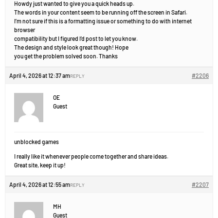
Howdy just wanted to give you a quick heads up.
The words in your content seem to be running off the screen in Safari.
I’m not sure if this is a formatting issue or something to do with internet
browser
compatibility but I figured I’d post to let you know.
The design and style look great though! Hope
you get the problem solved soon. Thanks
April 4, 2026 at 12:37 am
#2206
REPLY
OE
Guest
unblocked games
I really like it whenever people come together and share ideas.
Great site, keep it up!
April 4, 2026 at 12:55 am
#2207
REPLY
MH
Guest