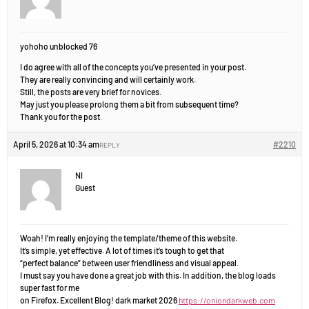
yohoho unblocked 76
I do agree with all of the concepts you’ve presented in your post.
They are really convincing and will certainly work.
Still, the posts are very brief for novices.
May just you please prolong them a bit from subsequent time?
Thank you for the post.
April 5, 2026 at 10:34 am
#2210
REPLY
NI
Guest
Woah! I’m really enjoying the template/theme of this website.
It’s simple, yet effective. A lot of times it’s tough to get that
“perfect balance” between user friendliness and visual appeal.
I must say you have done a great job with this. In addition, the blog loads
super fast for me
on Firefox. Excellent Blog! dark market 2026
https://oniondarkweb.com