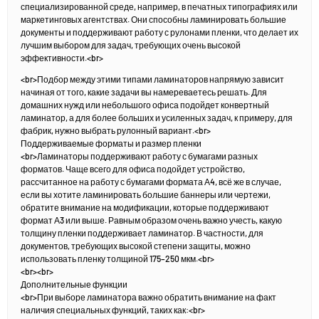
специализированной среде, например, в печатных типографиях или
маркетинговых агентствах. Они способны ламинировать большие
документы и поддерживают работу с рулонами пленки, что делает их
лучшим выбором для задач, требующих очень высокой
эффективности.<br>
<br>Подбор между этими типами ламинаторов напрямую зависит
начиная от того, какие задачи вы намереваетесь решать. Для
домашних нужд или небольшого офиса подойдет конвертный
ламинатор, а для более больших и усиленных задач, к примеру, для
фабрик, нужно выбрать рулонный вариант.<br>
Поддерживаемые форматы и размер пленки
<br>Ламинаторы поддерживают работу с бумагами разных
форматов. Чаще всего для офиса подойдет устройство,
рассчитанное на работу с бумагами формата А4, всё же в случае,
если вы хотите ламинировать большие баннеры или чертежи,
обратите внимание на модификации, которые поддерживают
формат А3 или выше. Равным образом очень важно учесть, какую
толщину пленки поддерживает ламинатор. В частности, для
документов, требующих высокой степени защиты, можно
использовать пленку толщиной 175–250 мкм.<br>
<br><br>
Дополнительные функции
<br>При выборе ламинатора важно обратить внимание на факт
наличия специальных функций, таких как:<br>