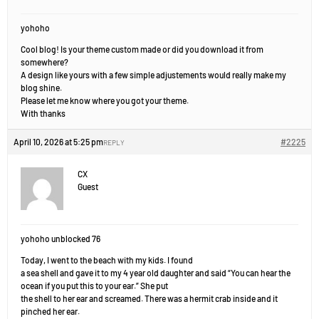
yohoho
Cool blog! Is your theme custom made or did you download it from
somewhere?
A design like yours with a few simple adjustements would really make my
blog shine.
Please let me know where you got your theme.
With thanks
April 10, 2026 at 5:25 pm
#2225
REPLY
CX
Guest
yohoho unblocked 76
Today, I went to the beach with my kids. I found
a sea shell and gave it to my 4 year old daughter and said “You can hear the
ocean if you put this to your ear.” She put
the shell to her ear and screamed. There was a hermit crab inside and it
pinched her ear.