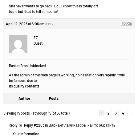
She never wants to go back! LoL I know this is totally off
topic but I had to tell someone!
April 12, 2026 at 6:06 am
#2230
REPLY
ZZ
Guest
Basket Bros Unblocked
As the admin of this web page is working, no hesitation very rapidly it will
be famous, due to
its quality contents.
Author
Posts
Viewing 15 posts - 1 through 15 (of 56 total)
1
2
3
4
→
Reply To: Reply #2203 in Вариант ламинаторa: на что обратить.
Your information: