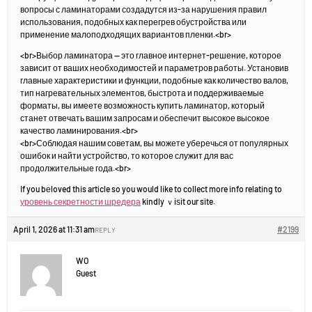
вопросы с ламинаторами создадутся из-за нарушения правил
использования, подобных как перегрев обустройства или
применение малоподходящих вариантов пленки.<br>
<br>Выбор ламинатора — это главное интернет-решение, которое
зависит от ваших необходимостей и параметров работы. Установив
главные характеристики и функции, подобные как количество валов,
тип нагревательных элементов, быстрота и поддерживаемые
форматы, вы имеете возможность купить ламинатор, который
станет отвечать вашим запросам и обеспечит высокое высокое
качество ламинирования.<br>
<br>Соблюдая нашим советам, вы можете уберечься от популярных
ошибок и найти устройство, то которое служит для вас
продолжительные года.<br>
If you bеloved this artіcle so you would like to collect more info relating to
уровень секретности шредера
kindly ｖiѕit our site.
April 1, 2026 at 11:31 am
#2199
REPLY
WO
Guest