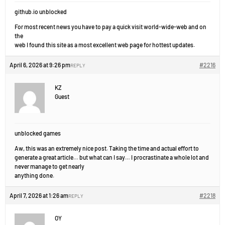
github.io unblocked
For most recent news you have to pay a quick visit world-wide-web and on
the
web I found this site as a most excellent web page for hottest updates.
April 6, 2026 at 9:26 pm
#2216
REPLY
KZ
Guest
unblocked games
Aw, this was an extremely nice post. Taking the time and actual effort to
generate a great article… but what can I say… I procrastinate a whole lot and
never manage to get nearly
anything done.
April 7, 2026 at 1:26 am
#2218
REPLY
OY