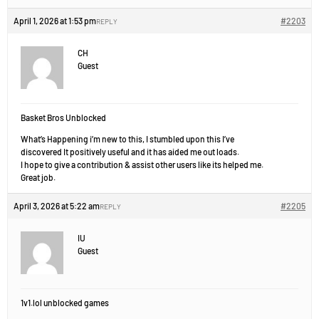
April 1, 2026 at 1:53 pm
#2203
REPLY
CH
Guest
Basket Bros Unblocked
What’s Happening i’m new to this, I stumbled upon this I’ve
discovered It positively useful and it has aided me out loads.
I hope to give a contribution & assist other users like its helped me.
Great job.
April 3, 2026 at 5:22 am
#2205
REPLY
IU
Guest
1v1.lol unblocked games