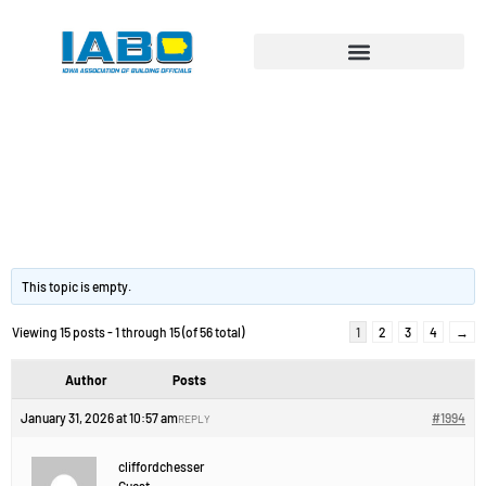
Вариант
ламинаторa: на что
обратить.
This topic is empty.
Viewing 15 posts - 1 through 15 (of 56 total)
1
2
3
4
→
Author
Posts
January 31, 2026 at 10:57 am
#1994
REPLY
cliffordchesser