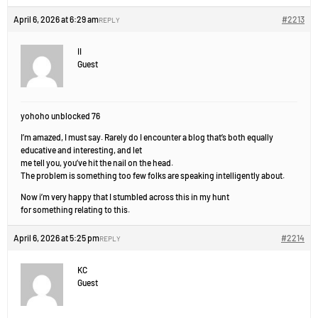
April 6, 2026 at 6:29 am
#2213
REPLY
II
Guest
yohoho unblocked 76
I’m amazed, I must say. Rarely do I encounter a blog that’s both equally
educative and interesting, and let
me tell you, you’ve hit the nail on the head.
The problem is something too few folks are speaking intelligently about.
Now i’m very happy that I stumbled across this in my hunt
for something relating to this.
April 6, 2026 at 5:25 pm
#2214
REPLY
KC
Guest