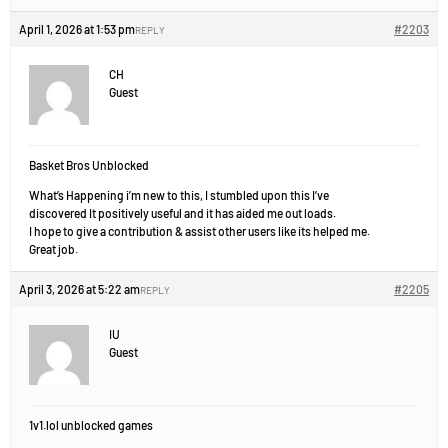
April 1, 2026 at 1:53 pm
#2203
REPLY
CH
Guest
Basket Bros Unblocked
What’s Happening i’m new to this, I stumbled upon this I’ve
discovered It positively useful and it has aided me out loads.
I hope to give a contribution & assist other users like its helped me.
Great job.
April 3, 2026 at 5:22 am
#2205
REPLY
IU
Guest
1v1.lol unblocked games