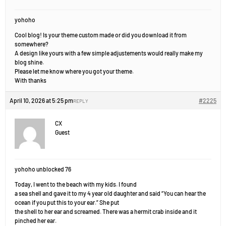
yohoho
Cool blog! Is your theme custom made or did you download it from
somewhere?
A design like yours with a few simple adjustements would really make my
blog shine.
Please let me know where you got your theme.
With thanks
April 10, 2026 at 5:25 pm
#2225
REPLY
CX
Guest
yohoho unblocked 76
Today, I went to the beach with my kids. I found
a sea shell and gave it to my 4 year old daughter and said “You can hear the
ocean if you put this to your ear.” She put
the shell to her ear and screamed. There was a hermit crab inside and it
pinched her ear.