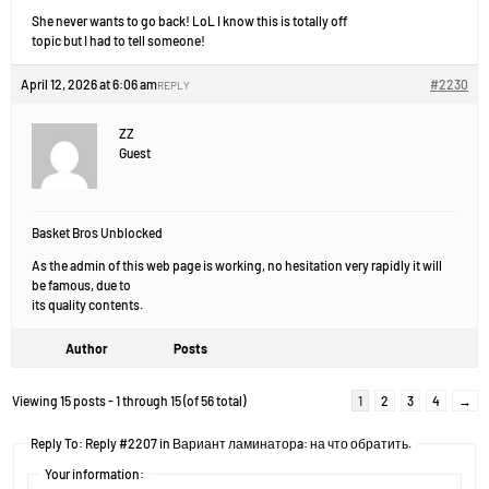
She never wants to go back! LoL I know this is totally off
topic but I had to tell someone!
April 12, 2026 at 6:06 am
#2230
REPLY
ZZ
Guest
Basket Bros Unblocked
As the admin of this web page is working, no hesitation very rapidly it will
be famous, due to
its quality contents.
Author
Posts
Viewing 15 posts - 1 through 15 (of 56 total)
1
2
3
4
→
Reply To: Reply #2207 in Вариант ламинаторa: на что обратить.
Your information: