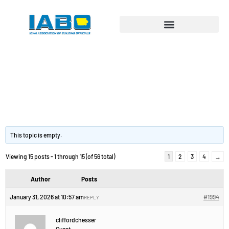
Вариант
ламинаторa: на что
обратить.
This topic is empty.
Viewing 15 posts - 1 through 15 (of 56 total)
1
2
3
4
→
Author
Posts
January 31, 2026 at 10:57 am
#1994
REPLY
cliffordchesser