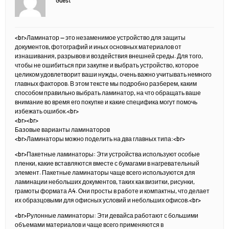
Guest
<br>Ламинатор — это незаменимое устройство для защиты
документов, фотографий и иных основных материалов от
изнашивания, разрывов и воздействия внешней среды. Для того,
чтобы не ошибиться при закупке и выбрать устройство, которое
целиком удовлетворит ваши нужды, очень важно учитывать немного
главных факторов. В этом тексте мы подробно разберем, каким
способом правильно выбрать ламинатор, на что обращать ваше
внимание во время его покупке и какие специфика могут помочь
избежать ошибок.<br>
<br><br>
Базовые варианты ламинаторов
<br>Ламинаторы можно поделить на два главных типа:<br>
<br>Пакетные ламинаторы: Эти устройства используют особые
пленки, какие вставляются вместе с бумагами в нагревательный
элемент. Пакетные ламинаторы чаще всего используются для
ламинации небольших документов, таких как визитки, рисунки,
грамоты формата Α4. Они просты в работе и компактны, что делает
их образцовыми для офисных условий и небольших офисов.<br>
<br>Рулонные ламинаторы: Эти девайса работают с большими
объемами материалов и чаще всего применяются в