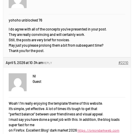
yohoho unblocked 76
I do agree with all of the concepts you’ve presented in your post.
They are really convincing and will certainly work.
Still, the posts are very brief for novices.
May just you please prolong them a bit from subsequent time?
Thank you for the post.
April 5, 2026 at 10:34 am
#2210
REPLY
NI
Guest
Woah! I’m really enjoying the template/theme of this website.
It’s simple, yet effective. A lot of times it’s tough to get that
“perfect balance” between user friendliness and visual appeal.
I must say you have done a great job with this. In addition, the blog loads
super fast for me
on Firefox. Excellent Blog! dark market 2026
https://oniondarkweb.com