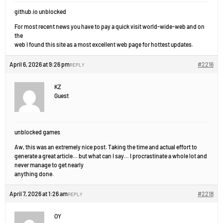
github.io unblocked
For most recent news you have to pay a quick visit world-wide-web and on
the
web I found this site as a most excellent web page for hottest updates.
April 6, 2026 at 9:26 pm
#2216
REPLY
KZ
Guest
unblocked games
Aw, this was an extremely nice post. Taking the time and actual effort to
generate a great article… but what can I say… I procrastinate a whole lot and
never manage to get nearly
anything done.
April 7, 2026 at 1:26 am
#2218
REPLY
OY