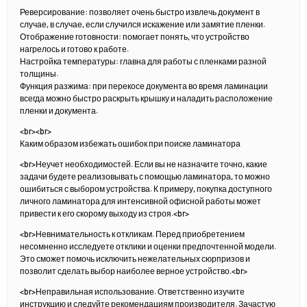
Реверсирование: позволяет очень быстро извлечь документ в
случае, в случае, если случился искажение или замятие пленки.
Отображение готовности: помогает понять, что устройство
нагрелось и готово к работе.
Настройка температуры: главна для работы с пленками разной
толщины.
Функция разжима: при перекосе документа во время ламинации
всегда можно быстро раскрыть крышку и наладить расположение
пленки и документа.
<br><br>
Каким образом избежать ошибок при поиске ламинатора
<br>Неучет необходимостей. Если вы не назначите точно, какие
задачи будете реализовывать с помощью ламинатора, то можно
ошибиться с выбором устройства. К примеру, покупка доступного
личного ламинатора для интенсивной офисной работы может
привести к его скорому выходу из строя.<br>
<br>Невнимательность к откликам. Перед приобретением
несомненно исследуете отклики и оценки предпочтенной модели.
Это сможет помочь исключить нежелательных сюрпризов и
позволит сделать выбор наиболее верное устройство.<br>
<br>Неправильная использование. Ответственно изучите
инструкцию и следуйте рекомендациям производителя. Зачастую