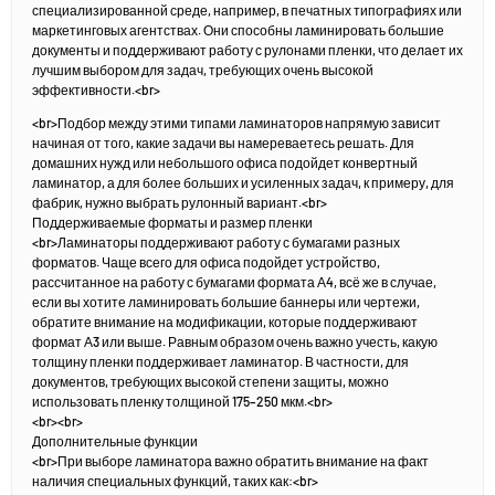
специализированной среде, например, в печатных типографиях или
маркетинговых агентствах. Они способны ламинировать большие
документы и поддерживают работу с рулонами пленки, что делает их
лучшим выбором для задач, требующих очень высокой
эффективности.<br>
<br>Подбор между этими типами ламинаторов напрямую зависит
начиная от того, какие задачи вы намереваетесь решать. Для
домашних нужд или небольшого офиса подойдет конвертный
ламинатор, а для более больших и усиленных задач, к примеру, для
фабрик, нужно выбрать рулонный вариант.<br>
Поддерживаемые форматы и размер пленки
<br>Ламинаторы поддерживают работу с бумагами разных
форматов. Чаще всего для офиса подойдет устройство,
рассчитанное на работу с бумагами формата А4, всё же в случае,
если вы хотите ламинировать большие баннеры или чертежи,
обратите внимание на модификации, которые поддерживают
формат А3 или выше. Равным образом очень важно учесть, какую
толщину пленки поддерживает ламинатор. В частности, для
документов, требующих высокой степени защиты, можно
использовать пленку толщиной 175–250 мкм.<br>
<br><br>
Дополнительные функции
<br>При выборе ламинатора важно обратить внимание на факт
наличия специальных функций, таких как:<br>