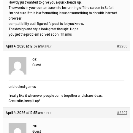
Howdy just wanted to give you a quick heads up.
The words in your content seem to be running off the screen in Safari.
I’m not sure if this is a formatting issue or something to do with internet
browser
compatibility but I figured I’d post to let you know.
The design and style look great though! Hope
you get the problem solved soon. Thanks
April 4, 2026 at 12:37 am
#2206
REPLY
OE
Guest
unblocked games
I really like it whenever people come together and share ideas.
Great site, keep it up!
April 4, 2026 at 12:55 am
#2207
REPLY
MH
Guest