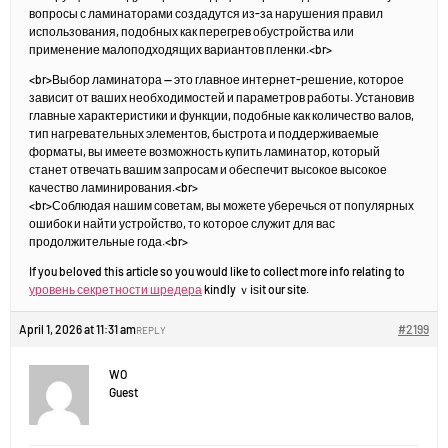
вопросы с ламинаторами создадутся из-за нарушения правил
использования, подобных как перегрев обустройства или
применение малоподходящих вариантов пленки.<br>
<br>Выбор ламинатора — это главное интернет-решение, которое
зависит от ваших необходимостей и параметров работы. Установив
главные характеристики и функции, подобные как количество валов,
тип нагревательных элементов, быстрота и поддерживаемые
форматы, вы имеете возможность купить ламинатор, который
станет отвечать вашим запросам и обеспечит высокое высокое
качество ламинирования.<br>
<br>Соблюдая нашим советам, вы можете уберечься от популярных
ошибок и найти устройство, то которое служит для вас
продолжительные года.<br>
If you bеloved this artіcle so you would like to collect more info relating to
уровень секретности шредера
kindly ｖiѕit our site.
April 1, 2026 at 11:31 am
#2199
REPLY
WO
Guest