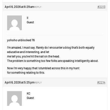
April 6, 2026 at 6:29 am
#2213
REPLY
II
Guest
yohoho unblocked 76
I’m amazed, I must say. Rarely do I encounter a blog that’s both equally
educative and interesting, and let
me tell you, you’ve hit the nail on the head.
The problem is something too few folks are speaking intelligently about.
Now i’m very happy that I stumbled across this in my hunt
for something relating to this.
April 6, 2026 at 5:25 pm
#2214
REPLY
KC
Guest