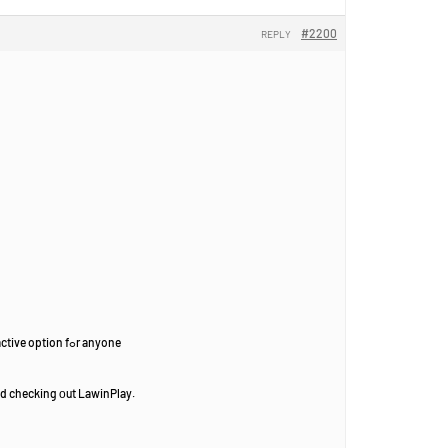
#2200
REPLY
an attractive option fߋr anyone
nd checking оut LawinPlay.