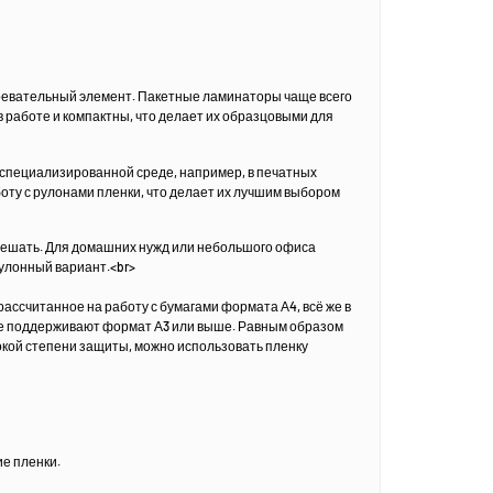
гревательный элемент. Пакетные ламинаторы чаще всего
в работе и компактны, что делает их образцовыми для
специализированной среде, например, в печатных
ту с рулонами пленки, что делает их лучшим выбором
 решать. Для домашних нужд или небольшого офиса
рулонный вариант.<br>
ассчитанное на работу с бумагами формата А4, всё же в
ые поддерживают формат А3 или выше. Равным образом
окой степени защиты, можно использовать пленку
ие пленки.