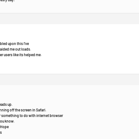
bled upon this I’ve
s aided me out loads.
er users like its helped me.
eads up.
ning off the screen in Safari.
e or something to do with internet browser
 you know.
! Hope
ks