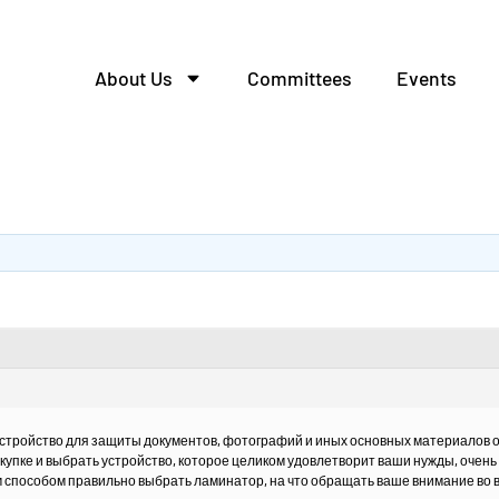
About Us
Committees
Events
рa: на что обратить.
стройство для защиты документов, фотографий и иных основных материалов о
акупке и выбрать устройство, которое целиком удовлетворит ваши нужды, очень
 способом правильно выбрать ламинатор, на что обращать ваше внимание во в