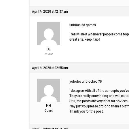
April 4, 2026 at 12:37 am
unblocked games
I really like it whenever people come tog
Great site, keep it up!
OE
Guest
April 4, 2026 at 12:55 am
yohoho unblocked 76
I do agree with all of the concepts you’v
They are really convincing and will certa
Still, the posts are very brief for novices.
MH
May just you please prolong them a bit 
Guest
Thank you for the post.
April 5, 2026 at 10:34 am