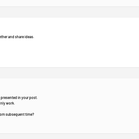
ether and share ideas.
e presented in your post.
inly work.
from subsequent time?