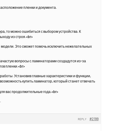
расположение пленки и документа.
ра, то можно ошибиться с выбором устройства. К
ыходу из строя.<br>
й модели. Это сможет помочь исключить нежелательных
Зачастую вопросы с ламинаторами создадутся из-за
ов пленки.<br>
работы. Установив главные характеристики и функции,
возможность купить ламинатор, который станет отвечать
для вас продолжительные года.<br>
.
#2199
REPLY