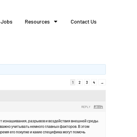
Jobs
Resources
Contact Us
1
2
3
4
→
#1994
REPLY
т изнашивания, разрывов и воздействия внешней среды.
 важно учитывать немного главных факторов. В этом
ремя его покупке и какие специфика могут помочь