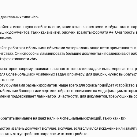
два главных типа:<br>
ойства используют особые пленки, какие вставляются вместе с бумагами в на
их документов, таких как визитки, рисунки, грамоты формата Α4. Они просты 
ов.<br>
айса работают с большими объемами материалов и чаще всего применяются в 
нтствах. Они способны ламинировать большие документы и поддерживают рабо
й эффективности.<br>
инаторов напрямую зависит начиная от того, какие задачи вы намереваетесь
ля более больших и усиленных задач, к примеру, для фабрик, нужно выбрать 
р пленки
у с бумагами разных форматов. Чаще всего для офиса подойдет устройство, р
ать большие баннеры или чертежи, обратите внимание на модификации, котор
 пленки поддерживает ламинатор. В частности, для документов, требующих выс
братить внимание на факт наличия специальных функций, таких как:<br>
стро извлечь документ в случае, в случае, если случился искажение или замят
нять, что устройство нагрелось и готово к работе.