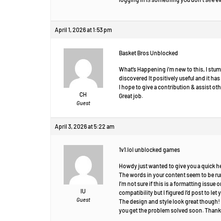
April 1, 2026 at 1:53 pm
Basket Bros Unblocked
What’s Happening i’m new to this, I stum
discovered It positively useful and it ha
I hope to give a contribution & assist oth
CH
Great job.
Guest
April 3, 2026 at 5:22 am
1v1.lol unblocked games
Howdy just wanted to give you a quick h
The words in your content seem to be run
I’m not sure if this is a formatting issu
IU
compatibility but I figured I’d post to let
Guest
The design and style look great though
you get the problem solved soon. Than