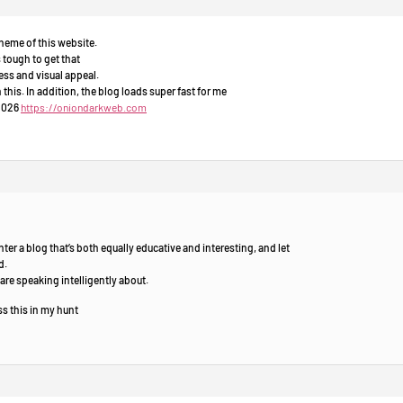
heme of this website.
’s tough to get that
ess and visual appeal.
 this. In addition, the blog loads super fast for me
 2026
https://oniondarkweb.com
nter a blog that’s both equally educative and interesting, and let
d.
re speaking intelligently about.
s this in my hunt