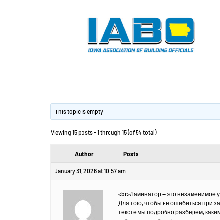
Вариант ламинато
This topic is empty.
Viewing 15 posts - 1 through 15 (of 54 total)
Author
Posts
January 31, 2026 at 10:57 am
<br>Ламинатор — это незаменимое у
Для того, чтобы не ошибиться при з
тексте мы подробно разберем, каким