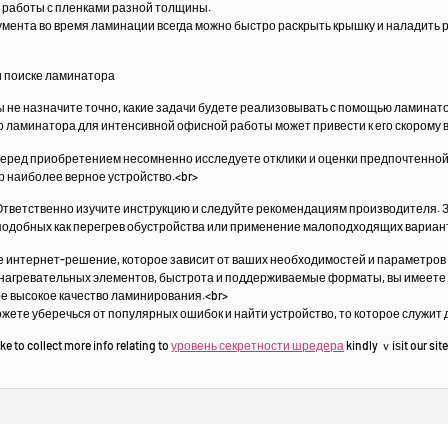
 работы с пленками разной толщины.
умента во время ламинации всегда можно быстро раскрыть крышку и наладить 
и поиске ламинатора
ы не назначите точно, какие задачи будете реализовывать с помощью ламинато
о ламинатора для интенсивной офисной работы может привести к его скорому в
Перед приобретением несомненно исследуете отклики и оценки предпочтенно
р наиболее верное устройство.<br>
тветственно изучите инструкцию и следуйте рекомендациям производителя. 
одобных как перегрев обустройства или применение малоподходящих вариант
е интернет-решение, которое зависит от ваших необходимостей и параметров 
п нагревательных элементов, быстрота и поддерживаемые форматы, вы имеете 
е высокое качество ламинирования.<br>
жете уберечься от популярных ошибок и найти устройство, то которое служит 
ike to collect more info relating to
уровень секретности шредера
kindly ｖiѕit our site