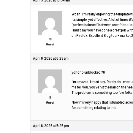
Woah! I’m really enjoying the template/t
It’s simple, yet effective. A lot of times it
“perfect balance” between user friendlin
I must say you have done a great job with
on Firefox. Excellent Blog! dark market
NI
Guest
April 6, 2026 at 6:29 am
yohoho unblocked 76
I’m amazed, I must say. Rarely do I encou
me tell you, you’ve hit the nail on the hea
The problem is something too few folks a
II
Now i’m very happy that I stumbled acros
Guest
for something relating to this.
April 6, 2026 at 5:25 pm