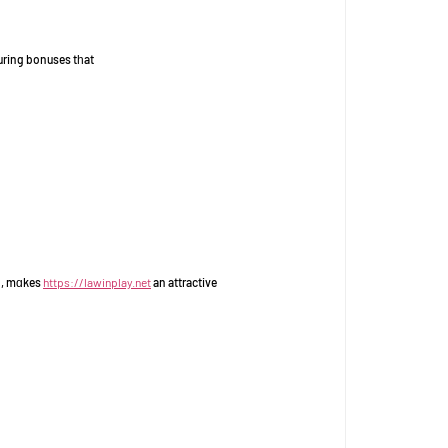
uring bonuses tһat
ed, mɑkes
https://lawinplay.net
an attractive