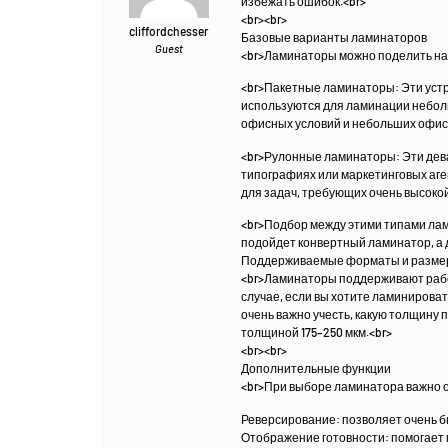
избежать ошибок.<br>
<br><br>
cliffordchesser
Базовые варианты ламинаторов
Guest
<br>Ламинаторы можно поделить на 
<br>Пакетные ламинаторы: Эти устр
используются для ламинации небольш
офисных условий и небольших офис
<br>Рулонные ламинаторы: Эти дев
типографиях или маркетинговых аге
для задач, требующих очень высоко
<br>Подбор между этими типами лам
подойдет конвертный ламинатор, а д
Поддерживаемые форматы и разме
<br>Ламинаторы поддерживают работ
случае, если вы хотите ламиниров
очень важно учесть, какую толщину
толщиной 175–250 мкм.<br>
<br><br>
Дополнительные функции
<br>При выборе ламинатора важно о
Реверсирование: позволяет очень бы
Отображение готовности: помогает по