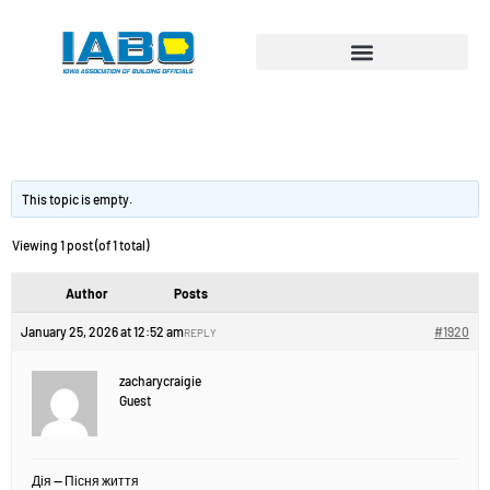
Дія — Пісня життя
This topic is empty.
Viewing 1 post (of 1 total)
Author
Posts
January 25, 2026 at 12:52 am
#1920
REPLY
zacharycraigie
Guest
Дія — Пісня життя