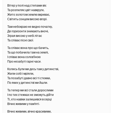
Вітер у полі над степами віє
Та розпиляє цвіт навкруги,
Жито золотом землю вкриває,
Світить сонцем високо вгорі.
Там небокраю не видно початку,
Де горизонти зникають вночі,
Зграя високо у небі літає
Та співає пісні свої.
Та співає вона про що бачить,
Та що побачила там на землі,
І співає вона солов’їною
Про незабуті гарні часи.
Колись були ми десь там у дитинстві,
Жили собі і мріяли,
Та позабуті давно всі ті стежки,
По яких у дитинстві ми йшли.
Та тепер ми всі стали дорослими
І по тих стежках не зможуть дійти
Ті, хто навіки залишився в серці
Вічно живими у пам’яті.
Вічно живими, вічно красивими,