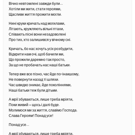
Вічно невтомлені завжди були…
Хотіли ми жити, стати героями,
Щасливе життя прожити могли.
Нині круки кричать над могилами,
Літають, кружляють вільні птахи,
Співають пісні вони незадоволені
Про тих, хто залишився у вічному сні.
Кричать, бо нас хочуть усіх розбудити,
Відкрити нам очі, щоб бачили ми,
Що прожили даремно так просто,
За що не пробачать нас наші батьки.
Тепер вже все пізно, час йде по-інакшому,
Не повернути назад ті шляхи.
Час швидко зникає, йде поколіннями,
Наші батьки теж були дітьми.
А мрії збуваються, лише треба мріяти,
Поки живий — щось і далі буде.
Молимося ми за життя, славімо Господа.
Слава Героям! Понад усе!
Понад усе…
А мрії збуваються, лише треба мріяти,