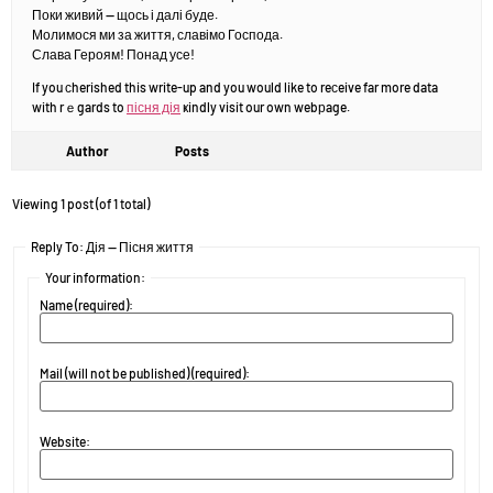
Поки живий — щось і далі буде.
Молимося ми за життя, славімо Господа.
Слава Героям! Понад усе!
If you сherished this write-up and you would like to reϲeive far more data
with rｅgards to
пісня дія
ҝindly visit our own webрage.
Author
Posts
Viewing 1 post (of 1 total)
Reply To: Дія — Пісня життя
Your information:
Name (required):
Mail (will not be published) (required):
Website: