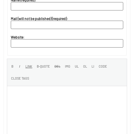
Name (required):
Mail (will not be published) (required):
Website: