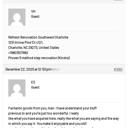
VH
Guest
Refresh Renovation Southwest Charlotte
1251 Arrow Pine Ɗr c121,
Charlotte, NC 28273, United Ѕtates
+19803517882
Proven 5 method step renovation (Kindra)
December 22, 2025 at 12:53 pm
#1660
REPLY
ES
Guest
Fantastic goods from you, man. I have understand your stuff
previous to and you’re just too wonderful. I really
like what you have acquired here, really like what you are saying and the way
in which you say it. You make it enjoyable and you still