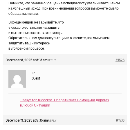
Помните, что раннее обращение к специалисту увеличивает шансы
на успешный исход. При возникновении вопросов вы можете смело
обращаться к нам.
В конце концов, не забывайте, что
у каждого есть право на защиту,
и мы готовы оказать вам помощь.
Обратитесь к нам для консультации и выясните, как мы можем
защитить ваши интересы
в уголовном процессе.
December 8, 2025 at 8:18 am
#1526
REPLY
IP
Guest
Эвакуатор в Москве: Оперативная Помощь на Дорогах
в Любой Ситуации
December 9, 2025 at 5:35 am
#1533
REPLY