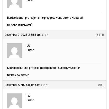
Bardzo ładna i profesjonalnie przygotowana strona Mostbet!
zkušenosti uživatelů
December 2, 2025 at 8:56 pm
#1483
REPLY
LU
Guest
Sehr schicke und professionell gestaltete Seite NV Casino!
NV Casino Wetten
December 6, 2025 at 8:46 am
#1511
REPLY
PS
Guest