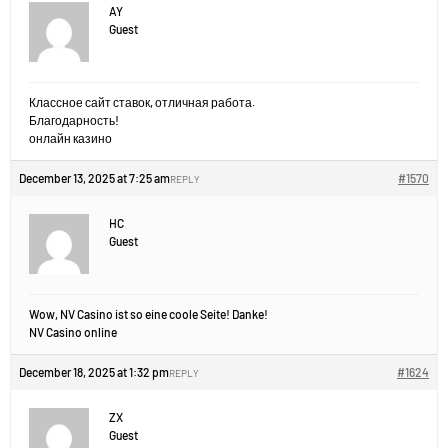
AY
Guest
Классное сайт ставок, отличная работа.
Благодарность!
онлайн казино
December 13, 2025 at 7:25 am
#1570
REPLY
HC
Guest
Wow, NV Casino ist so eine coole Seite! Danke!
NV Casino online
December 18, 2025 at 1:32 pm
#1624
REPLY
ZX
Guest