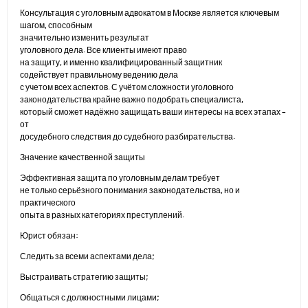
Консультация с уголовным адвокатом в Москве является ключевым
шагом, способным
значительно изменить результат
уголовного дела. Все клиенты имеют право
на защиту, и именно квалифицированный защитник
содействует правильному ведению дела
с учетом всех аспектов. С учётом сложности уголовного
законодательства крайне важно подобрать специалиста,
который сможет надёжно защищать ваши интересы на всех этапах –
от
досудебного следствия до судебного разбирательства.
Значение качественной защиты
Эффективная защита по уголовным делам требует
не только серьёзного понимания законодательства, но и
практического
опыта в разных категориях преступлений.
Юрист обязан:
Следить за всеми аспектами дела;
Выстраивать стратегию защиты;
Общаться с должностными лицами;