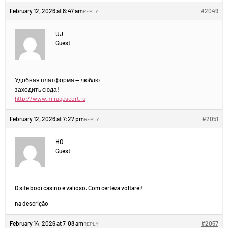
February 12, 2026 at 8:47 am
#2049
REPLY
UJ
Guest
Удобная платформа — люблю
заходить сюда!
http://www.miragescort.ru
February 12, 2026 at 7:27 pm
#2051
REPLY
HO
Guest
O site booi casino é valioso. Com certeza voltarei!
na descrição
February 14, 2026 at 7:08 am
#2057
REPLY