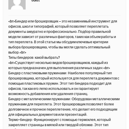
Guest
<br>Биндер или брошюровщик — это незаменимый инструмент для
офисов, школ и типографий, который позволяет переплетать
документы аккуратно и профессионально. Подбор правильной
модели зависит от различных факторов, таких как объем работы и
тип переплета. В этой статье мы обсудим ключевые критерии
выбора брошюровщика, чтобы вы могли сделать оптимальный
выбор.<br>
Типы биндеров: какой выбрать?
<br>Существует несколько видов брошюровщиков, каждый из
которых предназначен для выполнения различных задач:<br>
Биндер с пластиковыми пружинами: Наиболее популярный тип
брошюровщика, который используется для переплета документов с
помощью пластиковых пружин. Этот тип биндера подходит для
офисов, так как его легко использовать и он гарантирует
возможность добавления или удаления страниц.
Биндер с металлическими пружинами: Оборудован металлическими
пружинами для переплета. Этот брошюровщик позволяет более
долговечное и прочное переплетение, что делает его подходящим
для официальных документов или презентаций.
Термо-биндер: Функционирует с помощью термоклея, который
закрепляет страницы в мягкой или твердой обложке. Этот тип