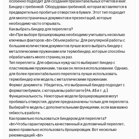
особенно подходит для создания презентабельных отчетов и книг.
Биндер с гребенкой: Оборудован гребенкой, которая вставляется в
предварительно пробитые отверстия в бумаге. Этот тип подходит
для многостраничных документов и презентаций, которые
необходимо часто открывать.
Как выбрать биндер для переплета?
<br>При выборе брошюровщика необходимо учитывать несколько
ключевых факторов:<br> Объем работы: Для регулярной работы с
большим количеством документов лучше всего выбрать биндер с
металлическими пружинами или термобиндер, которые способны
обрабатывать много страниц за раз.
Тип переплета: Для офисных нужд часто выбирают биндер с
пластиковыми пружинами, так как он легок в использовании. Однако,
для более презентабельного переплета лучше использовать
термобиндер или модель с металлическими пружинами.
Формат документа: Убедитесь, что выбранный биндер подходит с
форматом бумаги, с которым вы работаете (Α4, A5 и т. д.).
Функциональность: Некоторые модели брошюровщиков могут
пробивать отверстия, другие предназначены только для переплета.
Выбирайте модель с дополнительными функциями, если вам важно
гибкость в работе.
Как правильно пользоваться биндером для переплета?
<br>Чтобы гарантировать качественный и долговечный переплет,
важно правильно использовать брошюровщик. Вот несколько
рекомендаций:<br>