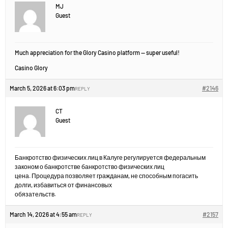
MJ
Guest
Much appreciation for the Glory Casino platform — super useful!
Casino Glory
March 5, 2026 at 6:03 pm
#2146
REPLY
CT
Guest
Банкротство физических лиц в Калуге регулируется федеральным
законом о банкротстве банкротство физических лиц
цена. Процедура позволяет гражданам, не способным погасить
долги, избавиться от финансовых
обязательств.
March 14, 2026 at 4:55 am
#2157
REPLY