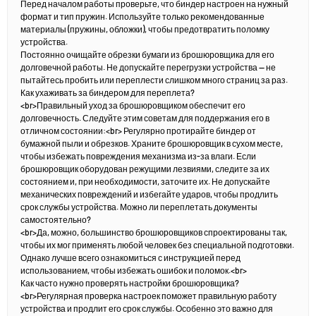
Перед началом работы проверьте, что биндер настроен на нужный
формат и тип пружин. Используйте только рекомендованные
материалы (пружины, обложки), чтобы предотвратить поломку
устройства.
Постоянно очищайте обрезки бумаги из брошюровщика для его
долговечной работы. Не допускайте перегрузки устройства — не
пытайтесь пробить или переплести слишком много страниц за раз.
Как ухаживать за биндером для переплета?
<br>Правильный уход за брошюровщиком обеспечит его
долговечность. Следуйте этим советам для поддержания его в
отличном состоянии:<br> Регулярно протирайте биндер от
бумажной пыли и обрезков. Храните брошюровщик в сухом месте,
чтобы избежать повреждения механизма из-за влаги. Если
брошюровщик оборудован режущими лезвиями, следите за их
состоянием и, при необходимости, заточите их. Не допускайте
механических повреждений и избегайте ударов, чтобы продлить
срок службы устройства. Можно ли переплетать документы
самостоятельно?
<br>Да, можно, большинство брошюровщиков спроектированы так,
чтобы их мог применять любой человек без специальной подготовки.
Однако лучше всего ознакомиться с инструкцией перед
использованием, чтобы избежать ошибок и поломок.<br>
Как часто нужно проверять настройки брошюровщика?
<br>Регулярная проверка настроек поможет правильную работу
устройства и продлит его срок службы. Особенно это важно для