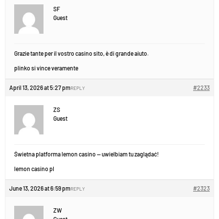
SF
Guest
Grazie tante per il vostro casino sito, è di grande aiuto.
plinko si vince veramente
April 13, 2026 at 5:27 pm
#2233
REPLY
ZS
Guest
Świetna platforma lemon casino — uwielbiam tu zaglądać!
lemon casino pl
June 13, 2026 at 6:59 pm
#2323
REPLY
ZW