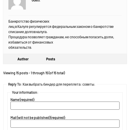
Guest
Банкротство физических
лиц в Калуге регулируется федеральным законом о банкротстве
списание долгов калуга.
Процедура позволяет гражданам, не способным погасить долги,
избавиться от финансовых
обязательств.
Author
Posts
Viewing 15 posts - 1 through 15 (of 15 total)
Reply To: Как выбрать биндер для переплета: советы.
Your information:
Name (required):
Mail (will not be published) (required):