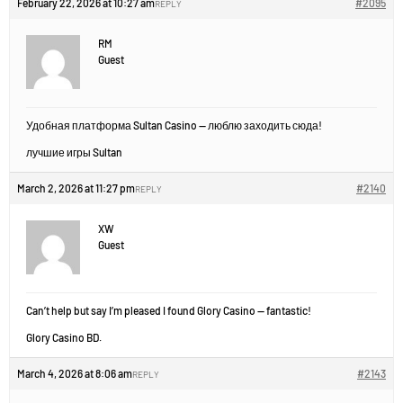
February 22, 2026 at 10:27 am
#2095
REPLY
RM
Guest
Удобная платформа Sultan Casino — люблю заходить сюда!
лучшие игры Sultan
March 2, 2026 at 11:27 pm
#2140
REPLY
XW
Guest
Can’t help but say I’m pleased I found Glory Casino — fantastic!
Glory Casino BD.
March 4, 2026 at 8:06 am
#2143
REPLY