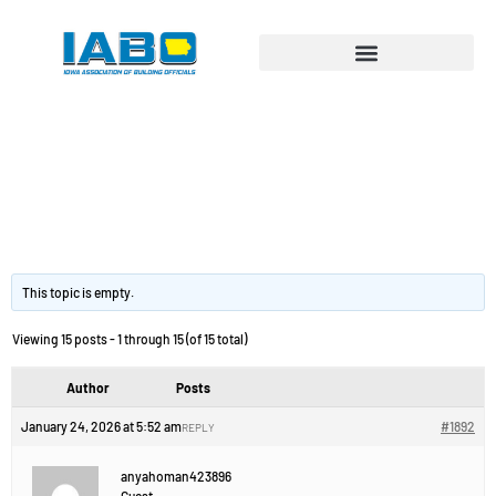
Как выбрать биндер
для переплета:
советы.
This topic is empty.
Viewing 15 posts - 1 through 15 (of 15 total)
Author
Posts
January 24, 2026 at 5:52 am
#1892
REPLY
anyahoman423896