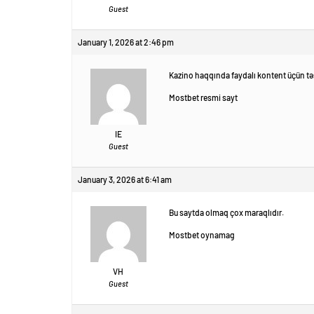
Guest
January 1, 2026 at 2:46 pm
Kazino haqqında faydalı kontent üçün tə
Mostbet resmi sayt
IE
Guest
January 3, 2026 at 6:41 am
Bu saytda olmaq çox maraqlıdır.
Mostbet oynamag
VH
Guest