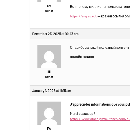
GV
Вот почему миллионы пользователей
Guest
https://eng.au.edu
— кракен ссылка on
December 23, 2025 at 10:43 pm
Спасибо за такой полезный контент о
онлайн казино
HH
Guest
January 1, 2026 at 11:15 am
J’apprécie les informations que vous pub
Merci beaucoup !
https://www.amecipizzakitchen.com/blo
FA