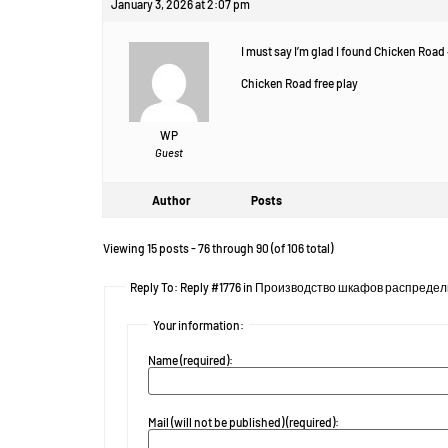
January 3, 2026 at 2:07 pm
I must say I’m glad I found Chicken Road 
Chicken Road free play
WP
Guest
Author
Posts
Viewing 15 posts - 76 through 90 (of 106 total)
Reply To: Reply #1776 in Производство шкафов распреде
Your information:
Name (required):
Mail (will not be published) (required):