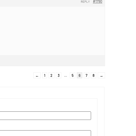
#1790
REPLY
←
1
2
3
…
5
6
7
8
→