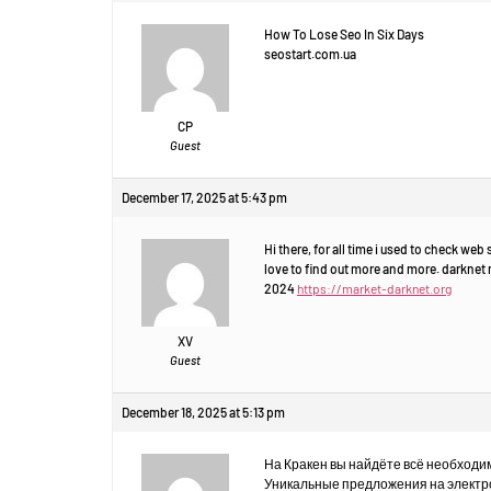
How To Lose Seo In Six Days
seostart.com.ua
CP
Guest
December 17, 2025 at 5:43 pm
Hi there, for all time i used to check web 
love to find out more and more. darknet
2024
https://market-darknet.org
XV
Guest
December 18, 2025 at 5:13 pm
На Кракен вы найдёте всё необходим
Уникальные предложения на электрон