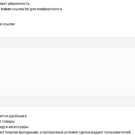
вает уверенность.
raken ссылка tor для комфортного и
е ссылки
вится удобным и
т товары
жду и аксессуары.
ают покупки выгодными, а прозрачные условия сделок радуют пользователей.