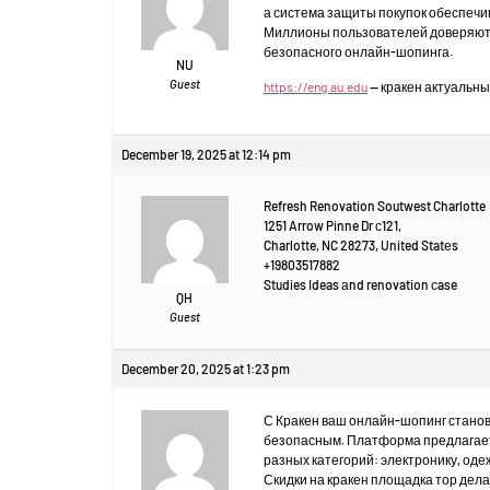
а система защиты покупок обеспечи
Миллионы пользователей доверяют k
безопасного онлайн-шопинга.
NU
Guest
https://eng.au.edu
— кракен актуальны
December 19, 2025 at 12:14 pm
Refresh Renovation Soutwest Charlotte
1251 Arrow Pinne Dr с121,
Charlotte, NC 28273, United Statеs
+19803517882
Studies Ideas аnd renovation сase
QH
Guest
December 20, 2025 at 1:23 pm
С Кракен ваш онлайн-шопинг стано
безопасным. Платформа предлагае
разных категорий: электронику, оде
Скидки на кракен площадка тор дел