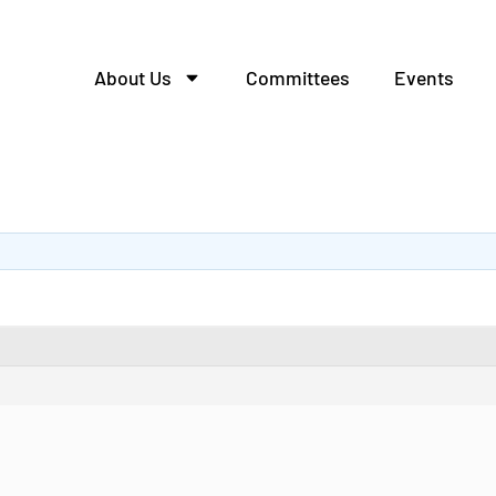
About Us
Committees
Events
афов распределительн