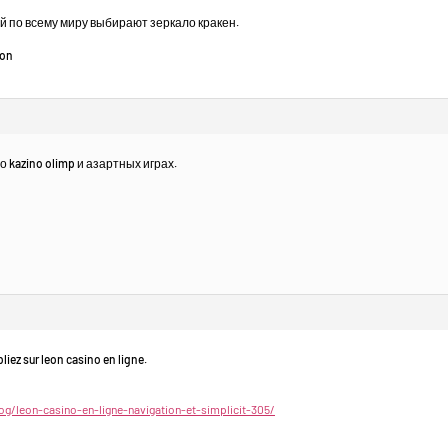
 по всему миру выбирают зеркало кракен.
ion
 kazino olimp и азартных играх.
liez sur leon casino en ligne.
g/leon-casino-en-ligne-navigation-et-simplicit-305/