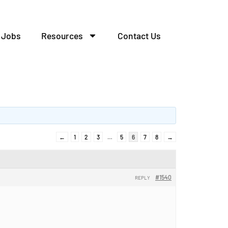
Jobs
Resources
Contact Us
ых.
←
1
2
3
…
5
6
7
8
→
#1540
REPLY