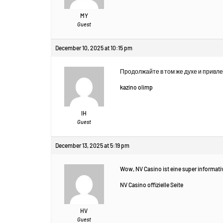
MY
Guest
December 10, 2025 at 10:15 pm
Продолжайте в том же духе и привл
kazino olimp
IH
Guest
December 13, 2025 at 5:19 pm
Wow, NV Casino ist eine super informati
NV Casino offizielle Seite
HV
Guest