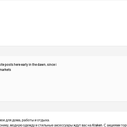
site posts here early in the dawn, since i
 markets
ое для дома, работы и отдыха.
ику, модную одежду и стильные аксессуары ждут вас на Kraken. С акциями тор