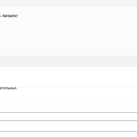
— fantastic!
лительных.