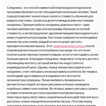
Складчина – это способ совместной покупки дорогих курсов или
программ обучения за счет объединения нескольких человек. Такой
подход позволяет значительно снизить стоимость обучения для
каждого участника, так как она делится между всеми участниками
складчины. Принцип работы складчины довольно прост: один
человек приобретает курс или программу обучения по полной
стоимости, а затем предлагает другим желающим присоединиться к
нему и поделиться расходами. Как только набирается необходимое
количество участников, каждый из них получает доступ к
приобретенному материалу. Этот
складчина купить курсы
способ
покупки курсов пользуется популярностью среди тех, кто хочет
получить качественные знания и навыки, но не готов отдавать за них
большие деньги. Благодаря складчине, люди могут получить доступ к
обучающему контенту, который им был бы недоступен по
индивидуальной цене. Однако, перед тем как присоединиться к
складчине, стоит учитывать несколько важных аспектов. Во-первых,
необходимо удостовериться в надежности и честности
организатора складчины. Лучше выбирать проверенных и
авторитетных людей, которые уже ранее успешно проводили
подобные совместные покупки. Во-вторых, важно учитывать сроки и
условия получения доступа к приобретенному материалу.
Некоторые курсы могут иметь ограниченный срок действия или быть
доступны только определенное количество раз. Поэтому перед
участием в складчине стоит уточнить все детали и условия покупки.