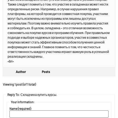
Также следует помнить о том, что участие в складчинах может нести
определенные риски. Например, в случае нарушения правил
платформы, на которой проводится совместная покупка, участники
могут быть исключены из программы или лишены доступа к
материалам. Поэтому важно внимательно изучить правила участия
и соблюдать их. В целом, складчина – это отличная возможность
сэкономить на покупке курсов и программ обучения. При правильном
подходе и выборе надежных организаторов, участие в совместных
покупках может стать эффективным способом получения ценной
информации и знаний. Главное помнить о том, что честность и
ответственность каждого участника играют важную роль в успешной
реализации складчины.
<br>
Author
Posts
Viewing 1 post (of 1 total)
Reply To: Складчина купить курсы.
Your information:
Name (required):