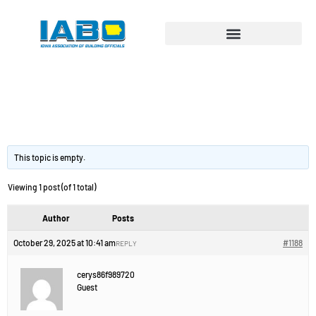
Складчина купить
курсы.
This topic is empty.
Viewing 1 post (of 1 total)
Author
Posts
October 29, 2025 at 10:41 am
#1188
REPLY
cerys86f989720
Guest