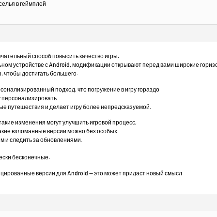
еселья в геймплей
ечательный способ повысить качество игры.
ьном устройстве с Android, модификации открывают перед вами широкие гориз
, чтобы достигать большего.
сонализированный подход, что погружение в игру гораздо
гу персонализировать
ные путешествия и делает игру более непредсказуемой.
такие изменения могут улучшить игровой процесс,
такие взломанные версии можно без особых
м и следить за обновлениями.
ески бесконечные.
ированные версии для Android — это может придаст новый смысл