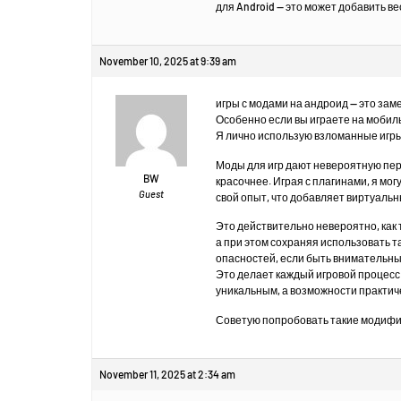
для Android — это может добавить в
November 10, 2025 at 9:39 am
игры с модами на андроид — это зам
Особенно если вы играете на мобил
Я лично использую взломанные игры
Моды для игр дают невероятную пер
BW
красочнее. Играя с плагинами, я мо
Guest
свой опыт, что добавляет виртуаль
Это действительно невероятно, как 
а при этом сохраняя использовать 
опасностей, если быть внимательны
Это делает каждый игровой процесс
уникальным, а возможности практич
Советую попробовать такие модифиц
November 11, 2025 at 2:34 am