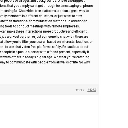
 for people of all ages and backgrounds. One of the biggest
sations that you simply can’t get through text messaging or phone
eaningful. Chat video free platforms are also a great way to
mily members in different countries, or just want to stay
mate than traditional communication methods. In addition to
cing tools to conduct meetings with remote employees,
me can make these interactions more productive and efficient.
y, a workout partner, or just someone to chat with, there are
 allow you to filter your search based on interests, location, or
ant to use chat video free platforms safely. Be cautious about
ople in a public place or with a friend present, especially if
ct with others in today’s digital age. Whether you’re catching
 way to communicate with people from all walks of life. So why
#1257
REPLY