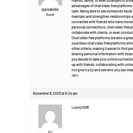
friends, family, or even strangers in a 
advantages of chat video free platforms 
ippisabella
calls. Being able to see someone’s faci
Guest
maintain and strengthen relationships wi
connected with friends who have moved a
personal connections, chat video free p
collaborate with clients, or even conduc
Chat video free platforms are also a gre
countless chat video free platforms wher
other criteria, making it easier to find 
sharing personal information with strange
you decide to take your online connectio
up with friends, collaborating with coll
not give it a try and see who you can me
<br>
November 8, 2025 at 9:24 am
Luxury1288
OJ