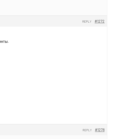
#1272
REPLY
онты.
#1278
REPLY