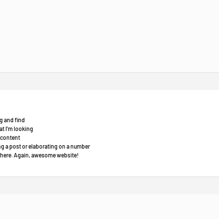
g and find
at I’m looking
e content
ing a post or elaborating on a number
to here. Again, awesome website!