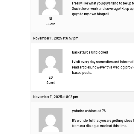
I really like what you guys tend to be up t
Such clever work and coverage! Keep up 
guys to my own blogroll.
NI
Guest
November 11, 2025 at 6:57 pm
Basket Bros Unblocked
I visit every day some sites and informat
read articles, however this weblog provi
based posts.
EG
Guest
November 11, 2025 at 8:12 pm
yohoho unblocked 76
It’s wonderful that you are getting ideas 
from our dialogue made at this time.