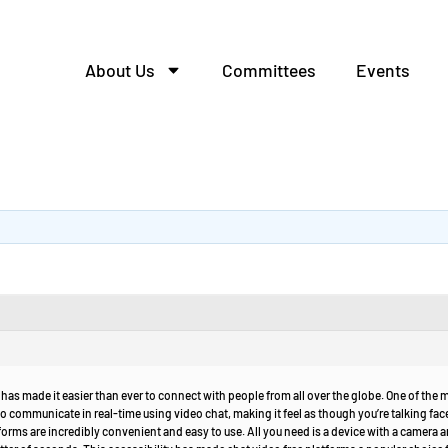
About Us
Committees
Events
has made it easier than ever to connect with people from all over the globe. One of the m
o communicate in real-time using video chat, making it feel as though you’re talking fa
forms are incredibly convenient and easy to use. All you need is a device with a camera 