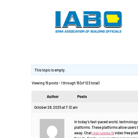
Chat video free.
This topic is empty.
Viewing 15 posts - 1 through 15 (of 123 total)
Author
Posts
October 28, 2025 at 7:12 am
In today’s fast-paced world, technology 
platforms. These platforms allow users t
away. Chat
chat ruletka 18
video free plat