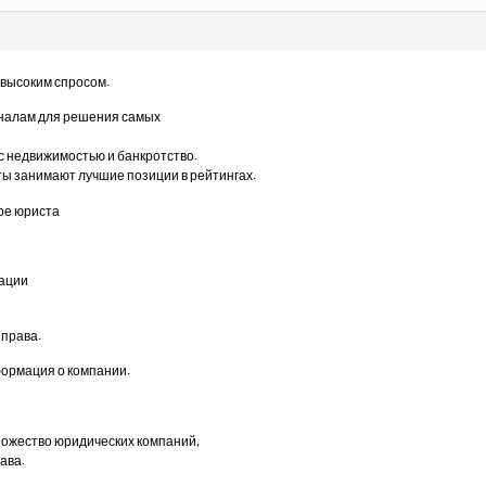
 высоким спросом.
налам для решения самых
 с недвижимостью и банкротство.
ты занимают лучшие позиции в рейтингах.
ре юриста
ации
 права.
ормация о компании.
ножество юридических компаний,
ава.