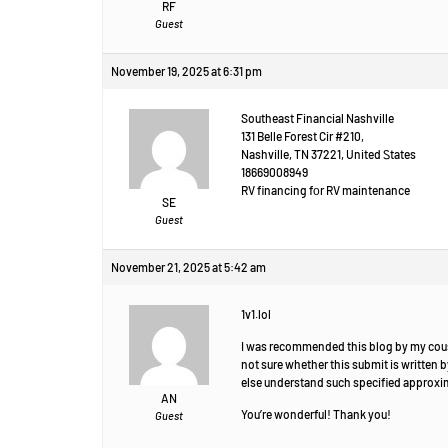
RF
Guest
November 19, 2025 at 6:31 pm
Southeast Financial Nashville
131 Belle Forest Cir #210,
Nashville, TN 37221, United Ꮪtates
18669008949
RV financing fоr RV maintenance
SE
Guest
November 21, 2025 at 5:42 am
1v1.lol
I was recommended this blog by my cou
not sure whether this submit is written 
else understand such specified approxim
AN
You’re wonderful! Thank you!
Guest