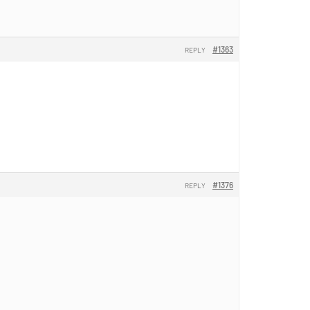
#1363
REPLY
#1376
REPLY