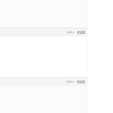
#1289
REPLY
#1290
REPLY