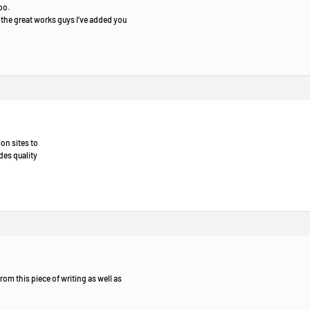
oo.
the great works guys I’ve added you
ion sites to
des quality
from this piece of writing as well as