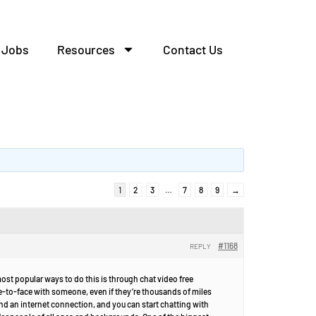
Jobs
Resources
Contact Us
1
2
3
…
7
8
9
→
#1168
REPLY
ost popular ways to do this is through chat video free
ce-to-face with someone, even if they’re thousands of miles
and an internet connection, and you can start chatting with