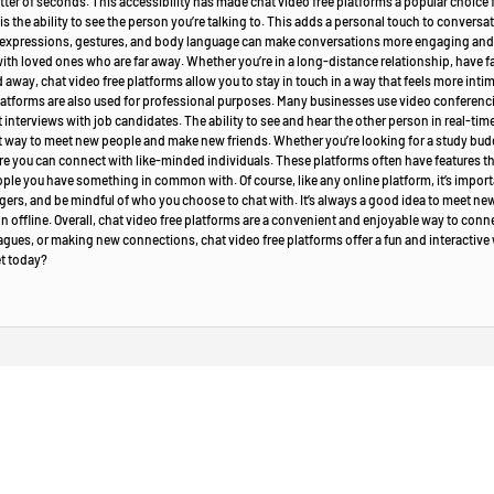
matter of seconds. This accessibility has made chat video free platforms a popular choice
is the ability to see the person you’re talking to. This adds a personal touch to conver
al expressions, gestures, and body language can make conversations more engaging and m
th loved ones who are far away. Whether you’re in a long-distance relationship, have fa
way, chat video free platforms allow you to stay in touch in a way that feels more inti
latforms are also used for professional purposes. Many businesses use video conferen
t interviews with job candidates. The ability to see and hear the other person in real-ti
at way to meet new people and make new friends. Whether you’re looking for a study budd
e you can connect with like-minded individuals. These platforms often have features that
people you have something in common with. Of course, like any online platform, it’s import
rs, and be mindful of who you choose to chat with. It’s always a good idea to meet new pe
n offline. Overall, chat video free platforms are a convenient and enjoyable way to conne
eagues, or making new connections, chat video free platforms offer a fun and interactive
et today?