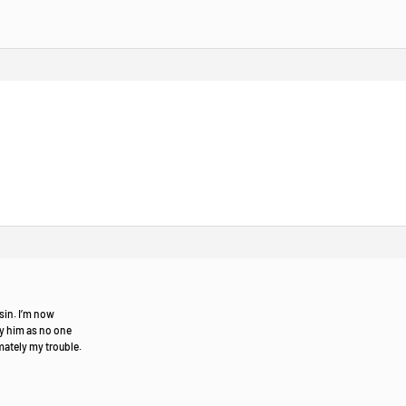
sin. I’m now
by him as no one
ately my trouble.