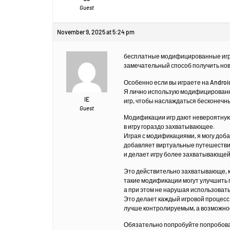
Guest
November 9, 2025 at 5:24 pm
бесплатные модифицированные игр
замечательный способ получить но
Особенно если вы играете на Andro
Я лично использую модифицирован
IE
игр, чтобы наслаждаться бесконеч
Guest
Модификации игр дают невероятную
в игру гораздо захватывающее.
Играя с модификациями, я могу доб
добавляет виртуальные путешеств
и делает игру более захватывающей
Это действительно захватывающе, 
такие модификации могут улучшить 
а при этом не нарушая использоват
Это делает каждый игровой процесс
лучше контролируемым, а возможнос
Обязательно попробуйте попробов