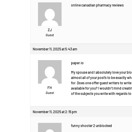
online canadian pharmacy reviews
ZJ
Guest
November 11, 2025 at 5:43 am
paper.io
My spouse and I absolutely love your blo
almost all of your post’s to be exactly wh
for. Does one offer guest writers to writ
FH
available for you? I wouldn’t mind creat
Guest
of the subjects you write with regards 
November 11, 2025 at 2:15 pm
funny shooter 2 unblocked