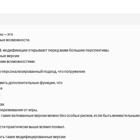
ы — это
вые возможности.
id, модификации открывают перед вами большие перспективы.
ные версии
ными возможностями.
 персонализированный подход, что погружение
авить дополнительные функции, что
ия
.
как
переживания от игры,
ь такие взломанные версии можно без особых рисков, если быть внимательным 
ти практически выше всяких похвал.
ать такие модифицированные версии