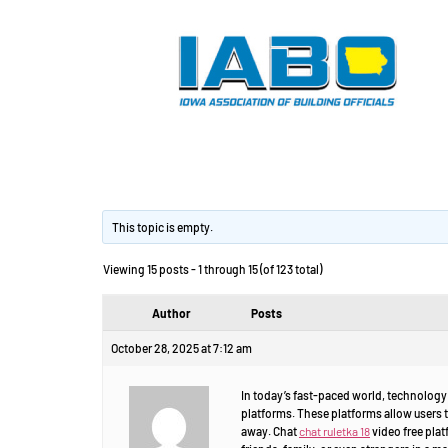
Chat video free.
This topic is empty.
Viewing 15 posts - 1 through 15 (of 123 total)
Author
Posts
October 28, 2025 at 7:12 am
In today’s fast-paced world, technology 
platforms. These platforms allow users t
away. Chat
chat ruletka 18
video free plat