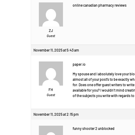
online canadian pharmacy reviews
ZJ
Guest
November 11, 2025 at 5:43 am
paper.io
My spouse and I absolutely love your blo
almost all of your post’s to be exactly wh
for. Does one offer guest writers to writ
FH
available for you? I wouldn’t mind creat
Guest
of the subjects you write with regards 
November 11, 2025 at 2:15 pm
funny shooter 2 unblocked