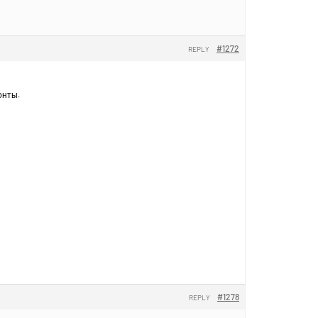
#1272
REPLY
онты.
#1278
REPLY