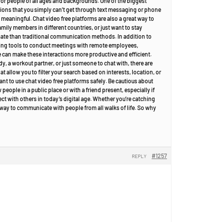
 for people of all ages and backgrounds. One of the biggest
sations that you simply can’t get through text messaging or phone
eaningful. Chat video free platforms are also a great way to
mily members in different countries, or just want to stay
mate than traditional communication methods. In addition to
cing tools to conduct meetings with remote employees,
me can make these interactions more productive and efficient.
y, a workout partner, or just someone to chat with, there are
 allow you to filter your search based on interests, location, or
ant to use chat video free platforms safely. Be cautious about
ople in a public place or with a friend present, especially if
ct with others in today’s digital age. Whether you’re catching
 way to communicate with people from all walks of life. So why
#1257
REPLY