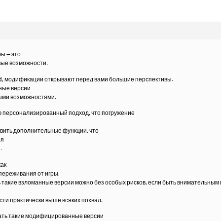
ы — это
вые возможности.
id, модификации открывают перед вами большие перспективы.
ные версии
ными возможностями.
 персонализированный подход, что погружение
авить дополнительные функции, что
ия
.
как
переживания от игры,
ь такие взломанные версии можно без особых рисков, если быть внимательным 
ти практически выше всяких похвал.
ать такие модифицированные версии