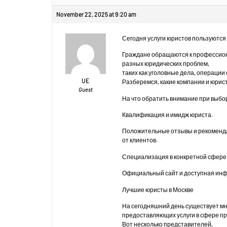
November 22, 2025 at 9:20 am
Сегодня услуги юристов пользуются
Граждане обращаются к профессио
разных юридических проблем,
таких как уголовные дела, операции
UE
Разберемся, какие компании и юрис
Guest
На что обратить внимание при выбо
Квалификация и имидж юриста.
Положительные отзывы и рекоменд
от клиентов.
Специализация в конкретной сфере
Официальный сайт и доступная инф
Лучшие юристы в Москве
На сегодняшний день существует м
предоставляющих услуги в сфере пр
Вот несколько представителей,