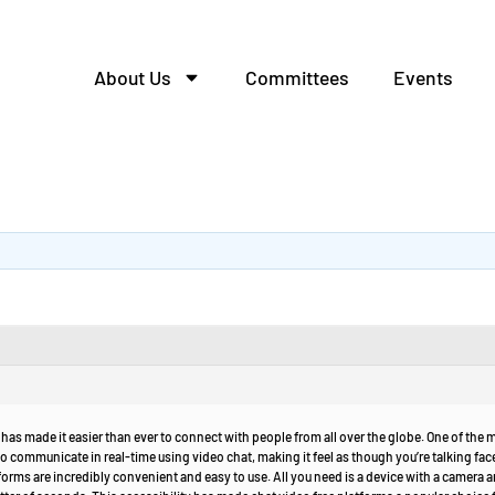
About Us
Committees
Events
has made it easier than ever to connect with people from all over the globe. One of the m
o communicate in real-time using video chat, making it feel as though you’re talking fa
forms are incredibly convenient and easy to use. All you need is a device with a camera 