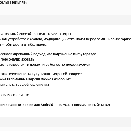
еселья в геймплей
ечательный способ повысить качество игры.
ьном устройстве с Android, модификации открывают перед вами широкие гориз
, чтобы достигать большего.
сонализированный подход, что погружение в игру гораздо
гу персонализировать
ные путешествия и делает игру более непредсказуемой.
такие изменения могут улучшить игровой процесс,
такие взломанные версии можно без особых
м и следить за обновлениями.
ески бесконечные.
ированные версии для Android — это может придаст новый смысл