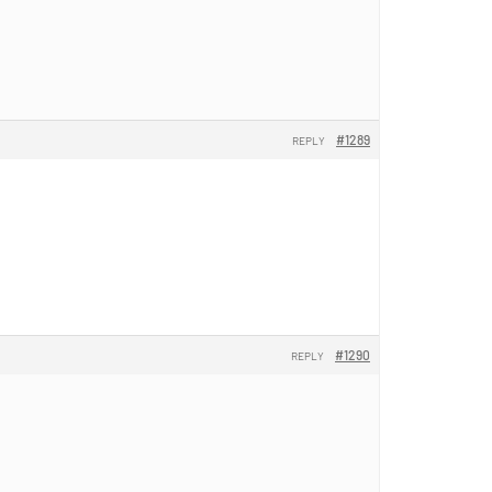
#1289
REPLY
#1290
REPLY