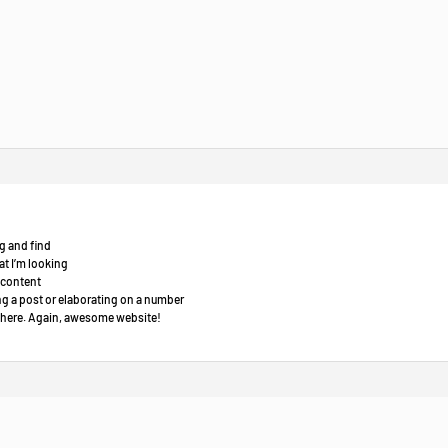
g and find
at I’m looking
e content
ing a post or elaborating on a number
to here. Again, awesome website!