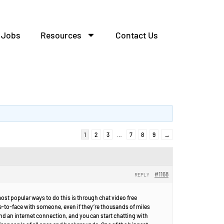
Jobs
Resources
Contact Us
1
2
3
…
7
8
9
→
#1168
REPLY
ost popular ways to do this is through chat video free
ce-to-face with someone, even if they’re thousands of miles
and an internet connection, and you can start chatting with