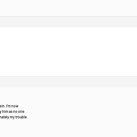
sin. I’m now
by him as no one
ately my trouble.