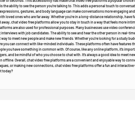
matter of seconds. This accessibility has made chat video free platforms a popular choice
is the ability to see the person you’re talking to. This adds a personal touch to conver
al expressions, gestures, and body language can make conversations more engaging and m
th loved ones who are far away. Whether you’re in a long-distance relationship, have fa
way, chat video free platforms allow you to stay in touch in a way that feels more inti
latforms are also used for professional purposes. Many businesses use video conferen
t interviews with job candidates. The ability to see and hear the other person in real-ti
at way to meet new people and make new friends. Whether you’re looking for a study budd
e you can connect with like-minded individuals. These platforms often have features that
people you have something in common with. Of course, like any online platform, it’s import
rs, and be mindful of who you choose to chat with. It’s always a good idea to meet new pe
n offline. Overall, chat video free platforms are a convenient and enjoyable way to conne
eagues, or making new connections, chat video free platforms offer a fun and interactive
et today?