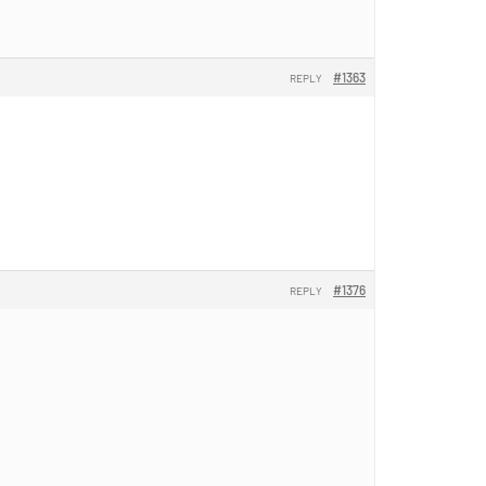
#1363
REPLY
#1376
REPLY