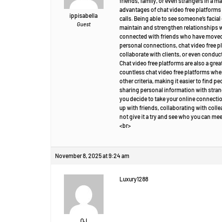
friends, family, or even strangers in a 
advantages of chat video free platforms 
ippisabella
calls. Being able to see someone’s faci
Guest
maintain and strengthen relationships wi
connected with friends who have moved a
personal connections, chat video free p
collaborate with clients, or even conduc
Chat video free platforms are also a gre
countless chat video free platforms wher
other criteria, making it easier to find 
sharing personal information with strange
you decide to take your online connectio
up with friends, collaborating with coll
not give it a try and see who you can me
<br>
November 8, 2025 at 9:24 am
Luxury1288
OJ