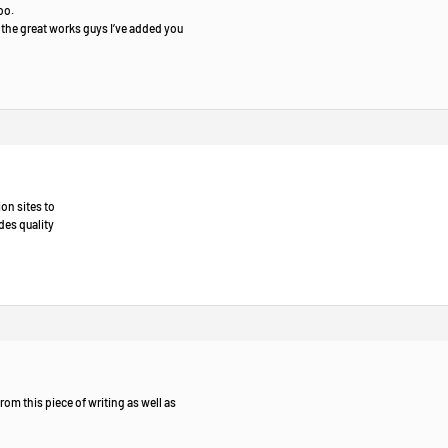
oo.
the great works guys I’ve added you
ion sites to
des quality
from this piece of writing as well as