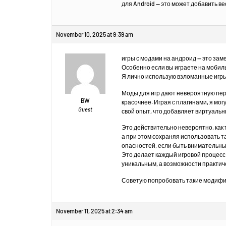
для Android — это может добавить в
November 10, 2025 at 9:39 am
игры с модами на андроид — это зам
Особенно если вы играете на мобил
Я лично использую взломанные игры
Моды для игр дают невероятную пер
BW
красочнее. Играя с плагинами, я мо
Guest
свой опыт, что добавляет виртуаль
Это действительно невероятно, как 
а при этом сохраняя использовать 
опасностей, если быть внимательны
Это делает каждый игровой процесс
уникальным, а возможности практич
Советую попробовать такие модифиц
November 11, 2025 at 2:34 am