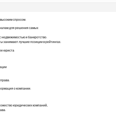
 высоким спросом.
налам для решения самых
 с недвижимостью и банкротство.
ты занимают лучшие позиции в рейтингах.
ре юриста
ации
 права.
ормация о компании.
ножество юридических компаний,
ава.