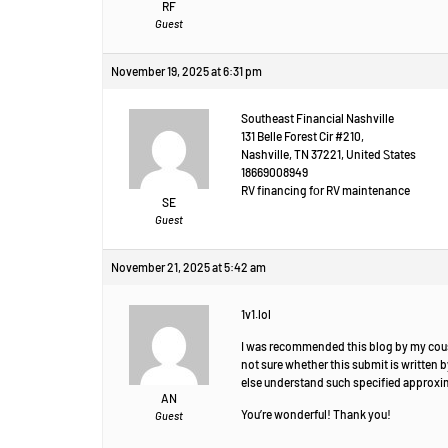
RF
Guest
November 19, 2025 at 6:31 pm
Southeast Financial Nashville
131 Belle Forest Cir #210,
Nashville, TN 37221, United Ꮪtates
18669008949
RV financing fоr RV maintenance
SE
Guest
November 21, 2025 at 5:42 am
1v1.lol
I was recommended this blog by my cou
not sure whether this submit is written 
else understand such specified approxim
AN
You’re wonderful! Thank you!
Guest