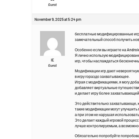
Guest
November 9, 2025 at 5:24 pm
бесплатные модифицированные игр
замечательный способ получить но
Особенно если вы играете на Andro
Я лично использую модифицирован
IE
игр, чтобы наслаждаться бесконеч
Guest
Модификации игр дают невероятную
в игру гораздо захватывающее.
Играя с модификациями, я могу доб
добавляет виртуальные путешеств
и делает игру более захватывающей
Это действительно захватывающе, 
такие модификации могут улучшить 
а при этом не нарушая использоват
Это делает каждый игровой процесс
лучше контролируемым, а возможнос
Обязательно попробуйте попробов