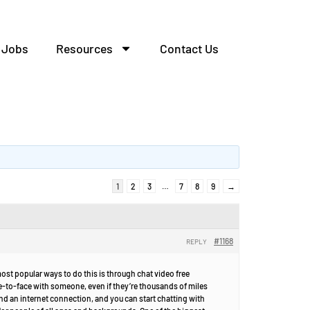
Jobs
Resources
Contact Us
1
2
3
…
7
8
9
→
#1168
REPLY
ost popular ways to do this is through chat video free
ce-to-face with someone, even if they’re thousands of miles
and an internet connection, and you can start chatting with