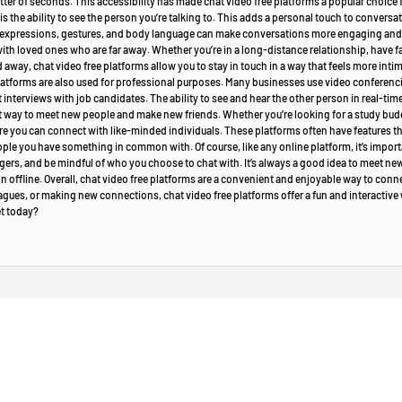
matter of seconds. This accessibility has made chat video free platforms a popular choice
is the ability to see the person you’re talking to. This adds a personal touch to conver
al expressions, gestures, and body language can make conversations more engaging and m
th loved ones who are far away. Whether you’re in a long-distance relationship, have fa
way, chat video free platforms allow you to stay in touch in a way that feels more inti
latforms are also used for professional purposes. Many businesses use video conferen
t interviews with job candidates. The ability to see and hear the other person in real-ti
at way to meet new people and make new friends. Whether you’re looking for a study budd
e you can connect with like-minded individuals. These platforms often have features that
people you have something in common with. Of course, like any online platform, it’s import
rs, and be mindful of who you choose to chat with. It’s always a good idea to meet new pe
n offline. Overall, chat video free platforms are a convenient and enjoyable way to conne
eagues, or making new connections, chat video free platforms offer a fun and interactive
et today?