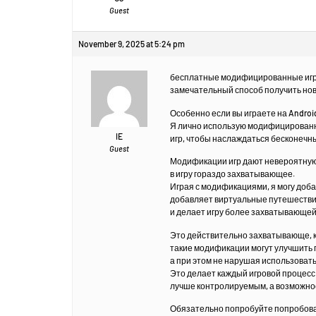
Guest
November 9, 2025 at 5:24 pm
бесплатные модифицированные игр
замечательный способ получить но
Особенно если вы играете на Andro
Я лично использую модифицирован
IE
игр, чтобы наслаждаться бесконеч
Guest
Модификации игр дают невероятную
в игру гораздо захватывающее.
Играя с модификациями, я могу доб
добавляет виртуальные путешеств
и делает игру более захватывающей
Это действительно захватывающе, 
такие модификации могут улучшить 
а при этом не нарушая использоват
Это делает каждый игровой процесс
лучше контролируемым, а возможнос
Обязательно попробуйте попробов