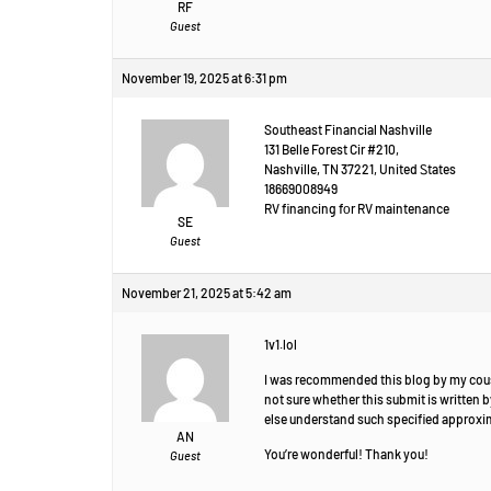
RF
Guest
November 19, 2025 at 6:31 pm
Southeast Financial Nashville
131 Belle Forest Cir #210,
Nashville, TN 37221, United Ꮪtates
18669008949
RV financing fоr RV maintenance
SE
Guest
November 21, 2025 at 5:42 am
1v1.lol
I was recommended this blog by my cou
not sure whether this submit is written 
else understand such specified approxim
AN
You’re wonderful! Thank you!
Guest