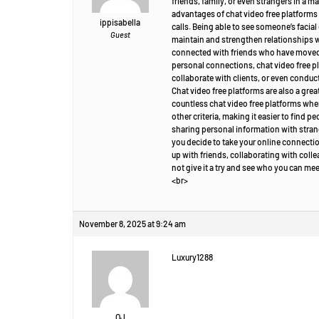
friends, family, or even strangers in a 
advantages of chat video free platforms 
ippisabella
calls. Being able to see someone’s faci
Guest
maintain and strengthen relationships wi
connected with friends who have moved a
personal connections, chat video free p
collaborate with clients, or even conduc
Chat video free platforms are also a gre
countless chat video free platforms wher
other criteria, making it easier to find 
sharing personal information with strange
you decide to take your online connectio
up with friends, collaborating with coll
not give it a try and see who you can me
<br>
November 8, 2025 at 9:24 am
Luxury1288
OJ