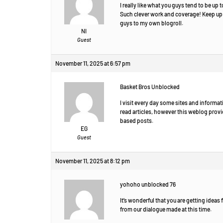
I really like what you guys tend to be up t
Such clever work and coverage! Keep up 
guys to my own blogroll.
NI
Guest
November 11, 2025 at 6:57 pm
Basket Bros Unblocked
I visit every day some sites and informat
read articles, however this weblog provi
based posts.
EG
Guest
November 11, 2025 at 8:12 pm
yohoho unblocked 76
It’s wonderful that you are getting ideas 
from our dialogue made at this time.