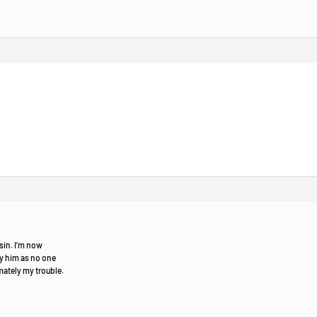
sin. I’m now
by him as no one
ately my trouble.