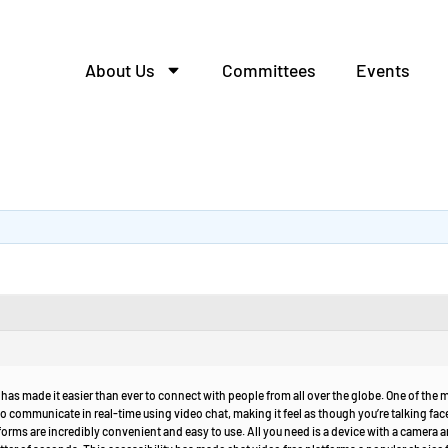
About Us
Committees
Events
has made it easier than ever to connect with people from all over the globe. One of the m
o communicate in real-time using video chat, making it feel as though you’re talking fa
forms are incredibly convenient and easy to use. All you need is a device with a camera 