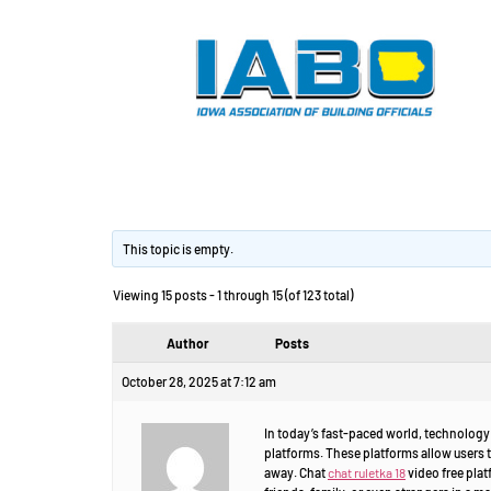
Chat video free.
This topic is empty.
Viewing 15 posts - 1 through 15 (of 123 total)
Author
Posts
October 28, 2025 at 7:12 am
In today’s fast-paced world, technology 
platforms. These platforms allow users t
away. Chat
chat ruletka 18
video free plat