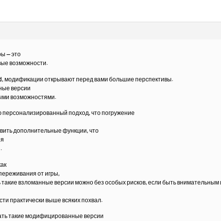
ы — это
вые возможности.
id, модификации открывают перед вами большие перспективы.
ные версии
ными возможностями.
 персонализированный подход, что погружение
авить дополнительные функции, что
ия
.
как
переживания от игры,
ь такие взломанные версии можно без особых рисков, если быть внимательным 
ти практически выше всяких похвал.
ать такие модифицированные версии