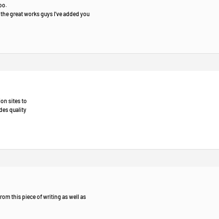
oo.
the great works guys I’ve added you
ion sites to
des quality
from this piece of writing as well as