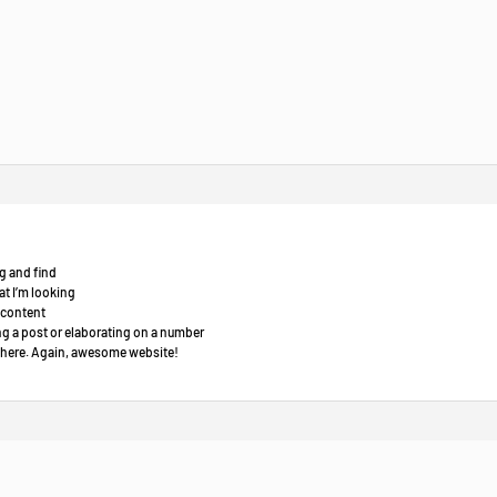
g and find
at I’m looking
e content
ing a post or elaborating on a number
to here. Again, awesome website!