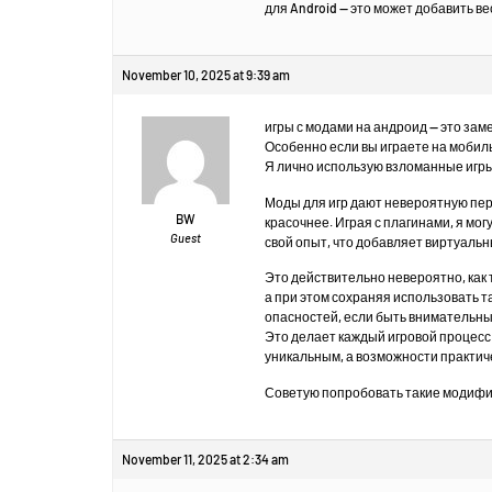
для Android — это может добавить в
November 10, 2025 at 9:39 am
игры с модами на андроид — это зам
Особенно если вы играете на мобил
Я лично использую взломанные игры
Моды для игр дают невероятную пер
BW
красочнее. Играя с плагинами, я мо
Guest
свой опыт, что добавляет виртуаль
Это действительно невероятно, как 
а при этом сохраняя использовать 
опасностей, если быть внимательны
Это делает каждый игровой процесс
уникальным, а возможности практич
Советую попробовать такие модифиц
November 11, 2025 at 2:34 am