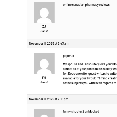
online canadian pharmacy reviews
ZJ
Guest
November 11, 2025 at 5:43 am
paper.io
My spouse and I absolutely love your blo
almost all of your post’s to be exactly wh
for. Does one offer guest writers to writ
FH
available for you? I wouldn’t mind creat
Guest
of the subjects you write with regards 
November 11, 2025 at 2:15 pm
funny shooter 2 unblocked