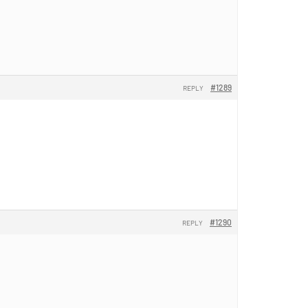
#1289
REPLY
#1290
REPLY