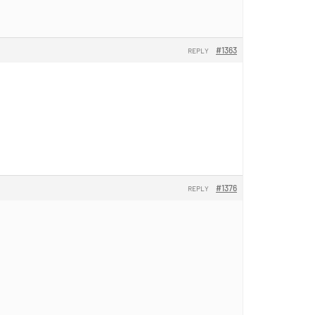
#1363
REPLY
#1376
REPLY