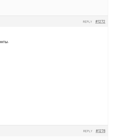
#1272
REPLY
онты.
#1278
REPLY