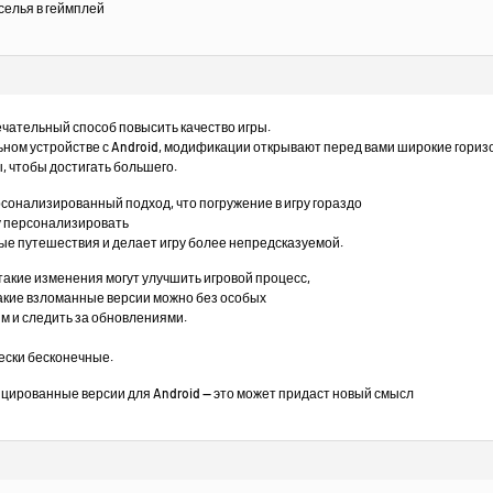
еселья в геймплей
ечательный способ повысить качество игры.
ьном устройстве с Android, модификации открывают перед вами широкие гориз
, чтобы достигать большего.
сонализированный подход, что погружение в игру гораздо
гу персонализировать
ные путешествия и делает игру более непредсказуемой.
такие изменения могут улучшить игровой процесс,
такие взломанные версии можно без особых
м и следить за обновлениями.
ески бесконечные.
ированные версии для Android — это может придаст новый смысл