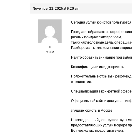
November 22, 2025 at 9:20 am
Сегодня услуги юристов пользуются
Граждане обращаются к профессио
разных юридических проблем,
таких как уголовные дела, операции
UE
Разберемся, какие компании и юрис
Guest
На что обратить внимание при выбо
Квалификация и имидж юриста.
Положительные отзывы и рекоменд
от клиентов.
Специализация в конкретной сфере
Официальный сайт и доступная инф
Лучшие юристы в Москве
На сегодняшний день существует м
предоставляющих услуги в сфере пр
Вот несколько представителей,