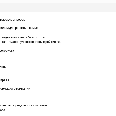
 высоким спросом.
налам для решения самых
 с недвижимостью и банкротство.
ты занимают лучшие позиции в рейтингах.
ре юриста
ации
 права.
ормация о компании.
ножество юридических компаний,
ава.