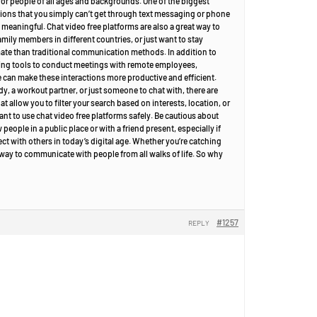
 for people of all ages and backgrounds. One of the biggest
sations that you simply can’t get through text messaging or phone
eaningful. Chat video free platforms are also a great way to
mily members in different countries, or just want to stay
mate than traditional communication methods. In addition to
cing tools to conduct meetings with remote employees,
me can make these interactions more productive and efficient.
y, a workout partner, or just someone to chat with, there are
 allow you to filter your search based on interests, location, or
ant to use chat video free platforms safely. Be cautious about
ople in a public place or with a friend present, especially if
ct with others in today’s digital age. Whether you’re catching
 way to communicate with people from all walks of life. So why
#1257
REPLY