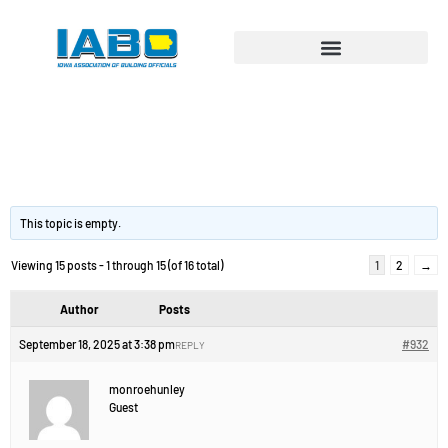
Watch ladyboy
videos.
This topic is empty.
Viewing 15 posts - 1 through 15 (of 16 total)
1
2
→
Author
Posts
September 18, 2025 at 3:38 pm
#932
REPLY
monroehunley
Guest