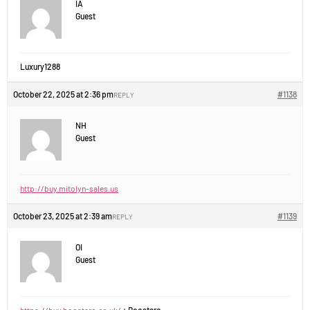
IA
Guest
Luxury1288
October 22, 2025 at 2:36 pm
#1138
REPLY
NH
Guest
http://buy.mitolyn-sales.us
October 23, 2025 at 2:39 am
#1139
REPLY
OI
Guest