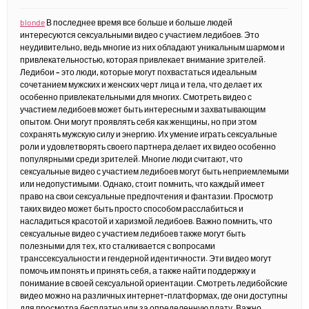
blonde
В последнее время все больше и больше людей
интересуются сексуальными видео с участием ледибоев. Это
неудивительно, ведь многие из них обладают уникальным шармом и
привлекательностью, которая привлекает внимание зрителей.
Ледибои – это люди, которые могут похвастаться идеальным
сочетанием мужских и женских черт лица и тела, что делает их
особенно привлекательными для многих. Смотреть видео с
участием ледибоев может быть интересным и захватывающим
опытом. Они могут проявлять себя как женщины, но при этом
сохранять мужскую силу и энергию. Их умение играть сексуальные
роли и удовлетворять своего партнера делает их видео особенно
популярными среди зрителей. Многие люди считают, что
сексуальные видео с участием ледибоев могут быть неприемлемыми
или недопустимыми. Однако, стоит помнить, что каждый имеет
право на свои сексуальные предпочтения и фантазии. Просмотр
таких видео может быть просто способом расслабиться и
насладиться красотой и харизмой ледибоев. Важно помнить, что
сексуальные видео с участием ледибоев также могут быть
полезными для тех, кто сталкивается с вопросами
транссексуальности и гендерной идентичности. Эти видео могут
помочь им понять и принять себя, а также найти поддержку и
понимание в своей сексуальной ориентации. Смотреть ледибойские
видео можно на различных интернет-платформах, где они доступны
для просмотра бесплатно или за определенную плату. Важно