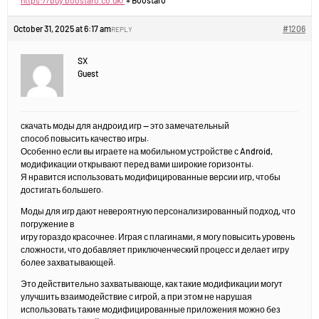
https://buy.boostaro.co.uk/
+ Boostaro
October 31, 2025 at 6:17 am
#1206
REPLY
SX
Guest
скачать моды для андроид игр — это замечательный
способ повысить качество игры.
Особенно если вы играете на мобильном устройстве с Android,
модификации открывают перед вами широкие горизонты.
Я нравится использовать модифицированные версии игр, чтобы
достигать большего.
Моды для игр дают невероятную персонализированный подход, что
погружение в
игру гораздо красочнее. Играя с плагинами, я могу повысить уровень
сложности, что добавляет приключенческий процесс и делает игру
более захватывающей.
Это действительно захватывающе, как такие модификации могут
улучшить взаимодействие с игрой, а при этом не нарушая
использовать такие модифицированные приложения можно без