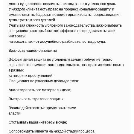
может существенно повлиять на исход вашего уголовного дела.
У каждого клиента есть право на профессиональную защиту, и
именно опытный адвокат поможет организовать процесс ведения
дела с учетом всех деталей.
Учитывая сложность уголовного законодательства, важно выбрать
специалиста, который сможет эффективно представлять ваши
интересы
на всехэтапах – от досудебного разбирательства до суда.
Важность надёжной защиты
Эффективная защита по уголовным делам требует не только
серьёзного понимания законодательства, но и практического опыта
в разных
категориях преступлений.
Специалист по уголовным делам должен:
Анализировать все материалы дела;
Выстраивать стратегию защиты;
Взаимодействовать с представителями
власти;
Отстаивать ваши интересы в суде;
Сопровождать клиента на каждой стадиипроцесса.