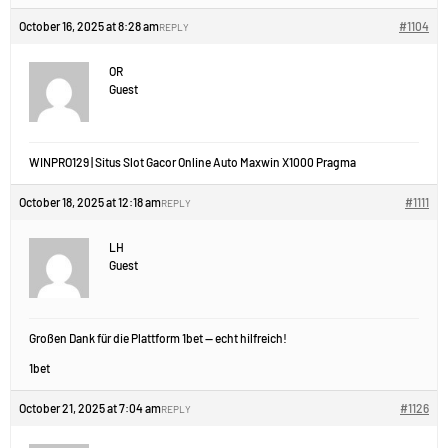
October 16, 2025 at 8:28 am
#1104
REPLY
OR
Guest
WINPRO129 | Situs Slot Gacor Online Auto Maxwin X1000 Pragma
October 18, 2025 at 12:18 am
#1111
REPLY
LH
Guest
Großen Dank für die Plattform 1bet — echt hilfreich!
1bet
October 21, 2025 at 7:04 am
#1126
REPLY