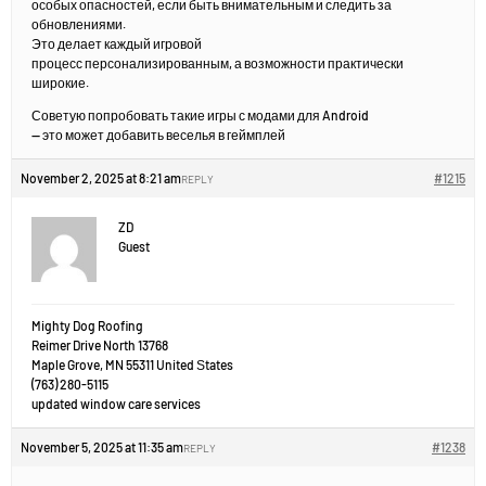
особых опасностей, если быть внимательным и следить за
обновлениями.
Это делает каждый игровой
процесс персонализированным, а возможности практически
широкие.
Советую попробовать такие игры с модами для Android
— это может добавить веселья в геймплей
November 2, 2025 at 8:21 am
#1215
REPLY
ZD
Guest
Mighty Dog Roofing
Reimer Drive North 13768
Maple Grove, MN 55311 United Ѕtates
(763) 280-5115
updated window care services
November 5, 2025 at 11:35 am
#1238
REPLY