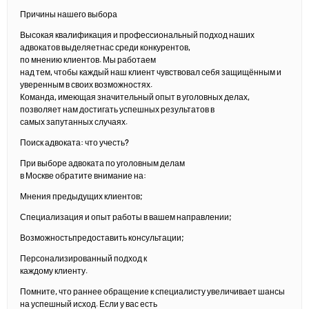
Причины нашего выбора
Высокая квалификация и профессиональный подход наших
адвокатов выделяетнас среди конкурентов,
по мнению клиентов. Мы работаем
над тем, чтобы каждый наш клиент чувствовал себя защищённым и
уверенным в своих возможностях.
Команда, имеющая значительный опыт в уголовных делах,
позволяет нам достигать успешных результатов в
самых запутанных случаях.
Поиск адвоката: что учесть?
При выборе адвоката по уголовным делам
в Москве обратите внимание на:
Мнения предыдущих клиентов;
Специализация и опыт работы в вашем направлении;
Возможностьпредоставить консультации;
Персонализированный подход к
каждому клиенту.
Помните, что раннее обращение к специалисту увеличивает шансы
на успешный исход. Если у вас есть