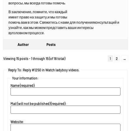
вопросы, мы всегда готовы помочь.
В заключение, помните, что каждый
имеет право на защиту,и мы готовы
помочь вам в этом. Свяжитесь с нами для полученияконсультаций и
узнайте, как мы можем представить ваши интересы
вуголовном процессе.
Author
Posts
Viewing 15 posts - 1 through 15 (of 16 total)
1
2
→
Reply To: Reply #1250 in Watch ladyboy videos.
Your information:
Name (required):
Mail (will not be published) (required):
Website: