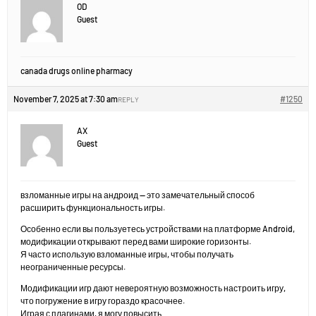
OD
Guest
canada drugs online pharmacy
November 7, 2025 at 7:30 am
#1250
REPLY
AX
Guest
взломанные игры на андроид — это замечательный способ
расширить функциональность игры.
Особенно если вы пользуетесь устройствами на платформе Android,
модификации открывают перед вами широкие горизонты.
Я часто использую взломанные игры, чтобы получать
неограниченные ресурсы.
Модификации игр дают невероятную возможность настроить игру,
что погружение в игру гораздо красочнее.
Играя с плагинами, я могу повысить