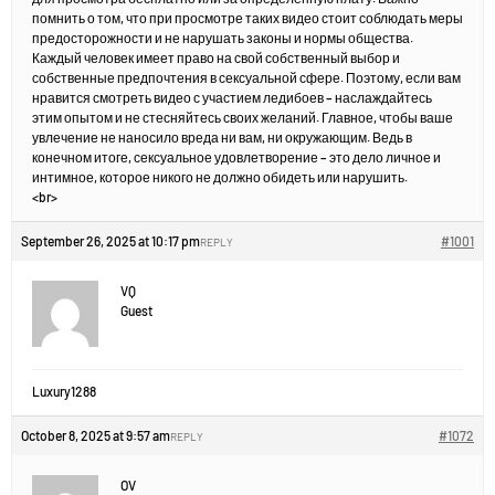
помнить о том, что при просмотре таких видео стоит соблюдать меры
предосторожности и не нарушать законы и нормы общества.
Каждый человек имеет право на свой собственный выбор и
собственные предпочтения в сексуальной сфере. Поэтому, если вам
нравится смотреть видео с участием ледибоев – наслаждайтесь
этим опытом и не стесняйтесь своих желаний. Главное, чтобы ваше
увлечение не наносило вреда ни вам, ни окружающим. Ведь в
конечном итоге, сексуальное удовлетворение – это дело личное и
интимное, которое никого не должно обидеть или нарушить.
<br>
September 26, 2025 at 10:17 pm
#1001
REPLY
VQ
Guest
Luxury1288
October 8, 2025 at 9:57 am
#1072
REPLY
OV