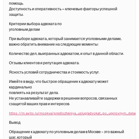
помощь.
Доступность и оперативность — ключевые факторы успешной
защиты.
Критерии выбора адвоката по
уголовным делам
При выборе адвоката, который занимается уголовными делами,
важно обратить внимание на следующие моменты:
Количество дел, выигранных адвокатом, и опыт в данной области.
Отзывы клиентов и репутация адвоката.
Ясность условий сотрудничества и стоимость услуг.
Имейте в виду, что быстрое обращение к адвокату может
кардинально
повлиять на результат дела.
Не устанавливайте задержки в решении вопросов, связанных
сзащитой ваших прав и интересов.
https://m.avito.ru/moskva/predlozheniya_uslug/advokat_po_ugolovnym_delam
Вывод
Обращение к адвокату по уголовным делам в Москве – это важный
шаг, который